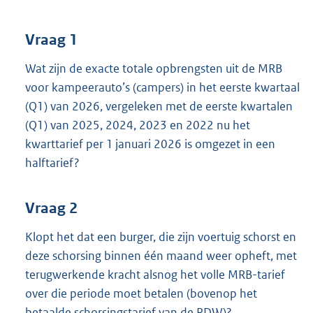
t
t
e
Vraag 1
:
3
Wat zijn de exacte totale opbrengsten uit de MRB
5
voor kampeerauto’s (campers) in het eerste kwartaal
K
(Q1) van 2026, vergeleken met de eerste kwartalen
b
(Q1) van 2025, 2024, 2023 en 2022 nu het
kwarttarief per 1 januari 2026 is omgezet in een
halftarief?
Vraag 2
Klopt het dat een burger, die zijn voertuig schorst en
deze schorsing binnen één maand weer opheft, met
terugwerkende kracht alsnog het volle MRB-tarief
over die periode moet betalen (bovenop het
betaalde schorsingstarief van de RDW)?