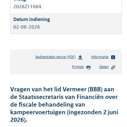
2026Z11664
02-06-2026
Authentieke versie (PDF)
b
Informatie
e
Printen
Delen
s
t
a
n
Vragen van het lid Vermeer (BBB) aan
d
de Staatssecretaris van Financiën over
s
de fiscale behandeling van
g
r
kampeervoertuigen (ingezonden 2 juni
o
2026).
o