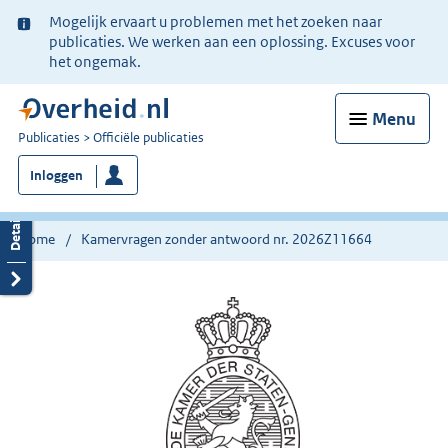
Ter
Mogelijk ervaart u problemen met het zoeken naar
informatie:
publicaties. We werken aan een oplossing. Excuses voor
het ongemak.
Menu
U
Publicaties
Officiële publicaties
bent
Inloggen
nu
hier:
Home
Kamervragen zonder antwoord nr. 2026Z11664