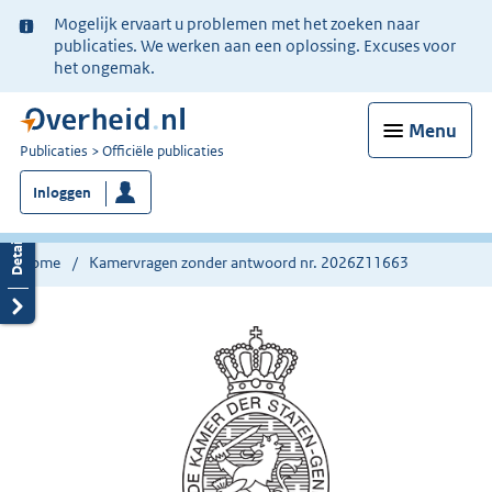
Ter
Mogelijk ervaart u problemen met het zoeken naar
informatie:
publicaties. We werken aan een oplossing. Excuses voor
het ongemak.
Menu
U
Publicaties
Officiële publicaties
bent
Inloggen
nu
hier:
Home
Kamervragen zonder antwoord nr. 2026Z11663