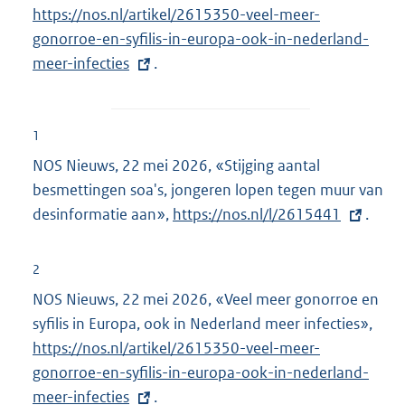
n
https://nos.nl/artikel/2615350-veel-meer-
x
e
gonorroe-en-syfilis-in-europa-ook-in-nederland-
t
l
meer-infecties
.
e
i
r
n
n
k
e
1
:
l
NOS Nieuws, 22 mei 2026, «Stijging aantal
i
besmettingen soa's, jongeren lopen tegen muur van
n
desinformatie aan»,
E
https://nos.nl/l/2615441
.
k
x
:
t
2
e
NOS Nieuws, 22 mei 2026, «Veel meer gonorroe en
r
syfilis in Europa, ook in Nederland meer infecties»,
E
n
https://nos.nl/artikel/2615350-veel-meer-
x
e
gonorroe-en-syfilis-in-europa-ook-in-nederland-
t
l
meer-infecties
.
e