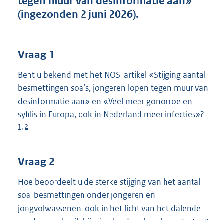
tegen muur van desinformatie aan»
t
(ingezonden 2 juni 2026).
t
e
:
4
Vraag 1
0
K
Bent u bekend met het NOS-artikel «Stijging aantal
b
besmettingen soa’s, jongeren lopen tegen muur van
desinformatie aan» en «Veel meer gonorroe en
syfilis in Europa, ook in Nederland meer infecties»?
1
2
,
Vraag 2
Hoe beoordeelt u de sterke stijging van het aantal
soa-besmettingen onder jongeren en
jongvolwassenen, ook in het licht van het dalende