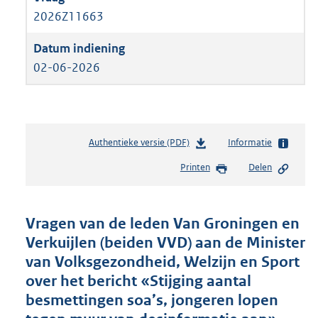
2026Z11663
02-06-2026
Authentieke versie (PDF)
b
Informatie
e
Printen
Delen
s
t
a
n
Vragen van de leden Van Groningen en
d
Verkuijlen (beiden VVD) aan de Minister
s
van Volksgezondheid, Welzijn en Sport
g
r
over het bericht «Stijging aantal
o
besmettingen soa’s, jongeren lopen
o