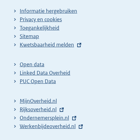
Informatie hergebruiken
Privacy en cookies
Toegankelijkheid
Sitemap
E
Kwetsbaarheid melden
x
t
Open data
e
Linked Data Overheid
r
PUC Open Data
n
e
MijnOverheid.nl
l
E
Rijksoverheid.nl
i
x
E
Ondernemersplein.nl
n
t
x
E
Werkenbijdeoverheid.nl
k
e
t
x
: