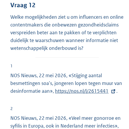
Vraag 12
Welke mogelijkheden ziet u om influencers en online
contentmakers die onbewezen gezondheidsclaims
verspreiden beter aan te pakken of te verplichten
duidelijk te waarschuwen wanneer informatie niet
wetenschappelijk onderbouwd is?
1
NOS Nieuws, 22 mei 2026, «Stijging aantal
besmettingen soa's, jongeren lopen tegen muur van
desinformatie aan»,
E
https://nos.nl/l/2615441
.
x
t
2
e
NOS Nieuws, 22 mei 2026, «Veel meer gonorroe en
r
syfilis in Europa, ook in Nederland meer infecties»,
E