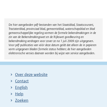
i
r
n
n
k
e
:
l
Disclaimer
De hier aangeboden pdf-bestanden van het Staatsblad, Staatscourant,
Tractatenblad, provinciaal blad, gemeenteblad, waterschapsblad en blad
i
gemeenschappelijke regeling vormen de formele bekendmakingen in de
n
zin van de Bekendmakingswet en de Rijkswet goedkeuring en
bekendmaking verdragen voor zover ze na 1 juli 2009 zijn uitgegeven.
k
Voor pdf-publicaties van vóór deze datum geldt dat alleen de in papieren
:
vorm uitgegeven bladen formele status hebben; de hier aangeboden
elektronische versies daarvan worden bij wijze van service aangeboden.
Over deze website
Contact
English
Help
Zoeken