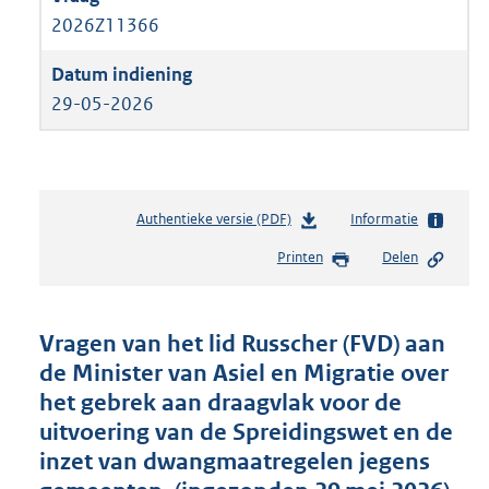
2026Z11366
29-05-2026
Authentieke versie (PDF)
b
Informatie
e
Printen
Delen
s
t
a
n
Vragen van het lid Russcher (FVD) aan
d
de Minister van Asiel en Migratie over
s
het gebrek aan draagvlak voor de
g
r
uitvoering van de Spreidingswet en de
o
inzet van dwangmaatregelen jegens
o