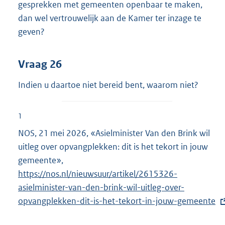
gesprekken met gemeenten openbaar te maken,
dan wel vertrouwelijk aan de Kamer ter inzage te
geven?
Vraag 26
Indien u daartoe niet bereid bent, waarom niet?
1
NOS, 21 mei 2026, «Asielminister Van den Brink wil
uitleg over opvangplekken: dit is het tekort in jouw
gemeente»,
E
https://nos.nl/nieuwsuur/artikel/2615326-
x
asielminister-van-den-brink-wil-uitleg-over-
t
opvangplekken-dit-is-het-tekort-in-jouw-gemeente
e
r