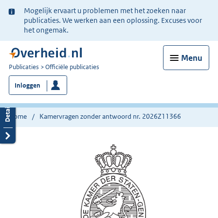
Ter
Mogelijk ervaart u problemen met het zoeken naar
informatie:
publicaties. We werken aan een oplossing. Excuses voor
het ongemak.
Menu
U
Publicaties
Officiële publicaties
bent
Inloggen
nu
hier:
Home
Kamervragen zonder antwoord nr. 2026Z11366