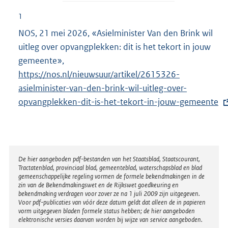
n
e
1
l
NOS, 21 mei 2026, «Asielminister Van den Brink wil
i
uitleg over opvangplekken: dit is het tekort in jouw
n
gemeente»,
E
k
https://nos.nl/nieuwsuur/artikel/2615326-
x
:
asielminister-van-den-brink-wil-uitleg-over-
t
opvangplekken-dit-is-het-tekort-in-jouw-gemeente
e
r
n
e
l
Disclaimer
De hier aangeboden pdf-bestanden van het Staatsblad, Staatscourant,
Tractatenblad, provinciaal blad, gemeenteblad, waterschapsblad en blad
i
gemeenschappelijke regeling vormen de formele bekendmakingen in de
n
zin van de Bekendmakingswet en de Rijkswet goedkeuring en
bekendmaking verdragen voor zover ze na 1 juli 2009 zijn uitgegeven.
k
Voor pdf-publicaties van vóór deze datum geldt dat alleen de in papieren
:
vorm uitgegeven bladen formele status hebben; de hier aangeboden
elektronische versies daarvan worden bij wijze van service aangeboden.