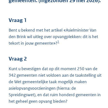
gemeenten. (ingezonden 29 mei 2026).
t
t
e
:
Vraag 1
4
4
Bent u bekend met het artikel «Asielminister Van
K
den Brink wil uitleg over opvangplekken: dit is het
b
1
tekort in jouw gemeente»?
Vraag 2
Kunt u bevestigen dat op dit moment 250 van de
342 gemeenten niet voldoen aan de taakstelling uit
de Wet gemeentelijke taak mogelijk maken
asielopvangvoorzieningen (hierna: de
Spreidingswet), en dat ruim honderd gemeenten in
het geheel geen opvang bieden?