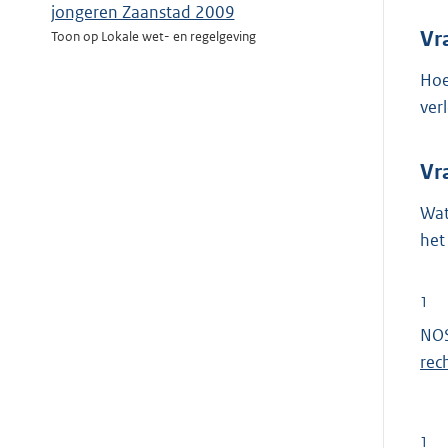
jongeren Zaanstad 2009
Vr
Toon op Lokale wet- en regelgeving
Hoe
ver
Vr
Wat
het
1
NOS
rec
1