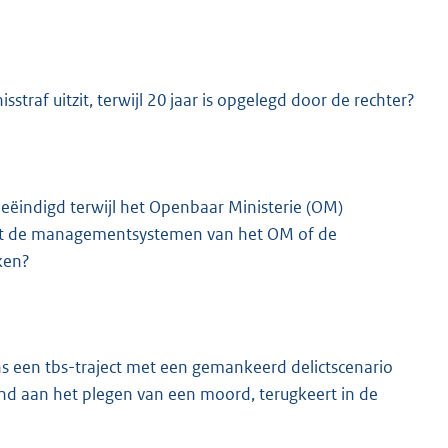
traf uitzit, terwijl 20 jaar is opgelegd door de rechter?
eëindigd terwijl het Openbaar Ministerie (OM)
K
t uit de managementsystemen van het OM of de
ken?
ns een tbs-traject met een gemankeerd delictscenario
and aan het plegen van een moord, terugkeert in de