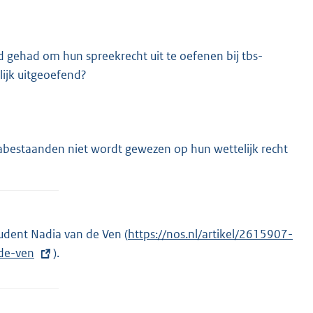
 gehad om hun spreekrecht uit te oefenen bij tbs-
lijk uitgeoefend?
 nabestaanden niet wordt gewezen op hun wettelijk recht
udent Nadia van de Ven (
E
https://nos.nl/artikel/2615907-
de-ven
).
x
t
e
r