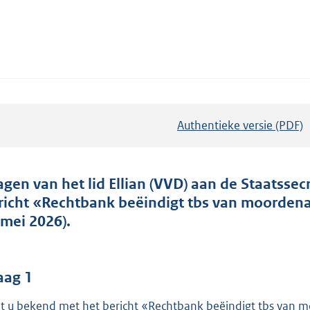
Authentieke versie (PDF)
b
e
s
t
agen van het lid Ellian (VVD) aan de Staatssecr
a
richt «Rechtbank beëindigt tbs van moordena
n
 mei 2026).
d
s
g
aag 1
r
t u bekend met het bericht «Rechtbank beëindigt tbs van 