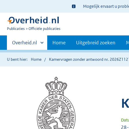
Ter
Mogelijk ervaart u prob
informatie:
U
Publicaties
Officiële publicaties
bent
Primaire
nu
Andere
Overheid.nl
Home
Uitgebreid zoeken
M
hier:
sites
navigatie
binnen
U bent hier:
Home
Kamervragen zonder antwoord nr. 2026Z112
K
Dat
28-