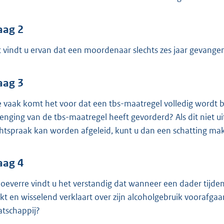
o
o
t
aag 2
t
 vindt u ervan dat een moordenaar slechts zes jaar gevangeniss
e
:
aag 3
3
7
 vaak komt het voor dat een tbs-maatregel volledig wordt b
lenging van de tbs-maatregel heeft gevorderd? Als dit nie
b
htspraak kan worden afgeleid, kunt u dan een schatting ma
aag 4
hoeverre vindt u het verstandig dat wanneer een dader tijde
kt en wisselend verklaart over zijn alcoholgebruik voorafga
tschappij?