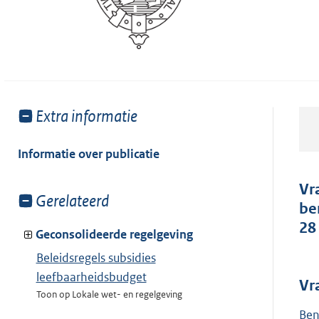
Toon
Extra informatie
meer
van:
Informatie over publicatie
Vr
Toon
Gerelateerd
be
meer
28
van:
Geconsolideerde regelgeving
Beleidsregels subsidies
leefbaarheidsbudget
Vr
Toon op Lokale wet- en regelgeving
Ben