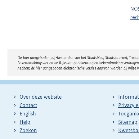
NOS
rec
De hier aangeboden pdf-bestanden van het Staatsblad, Staatscourant, Tract
Disclaimer
Bekendmakingswet en de Rijkswet goedkeuring en bekendmaking verdragen voor
hebben; de hier aangeboden elektronische versies daarvan worden bij wijze 
Over deze website
Informat
Contact
Privacy 
English
Toeganke
Help
Sitemap
Zoeken
E
Kwetsba
x