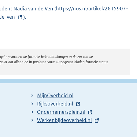
n
udent Nadia van de Ven (
E
https://nos.nl/artikel/2615907-
e
de-ven
).
x
l
t
i
e
n
r
k
n
:
regeling vormen de formele bekendmakingen in de zin van de
e
eldt dat alleen de in papieren vorm uitgegeven bladen formele status
l
i
n
k
MijnOverheid.nl
:
E
Rijksoverheid.nl
x
E
Ondernemersplein.nl
t
x
E
Werkenbijdeoverheid.nl
e
t
x
r
e
t