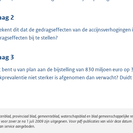
o
o
t
aag 2
t
ekent dit dat de gedragseffecten van de accijnsverhogingen i
e
ragseffecten bij te stellen?
:
3
aag 3
4
 bent u van plan aan de bijstelling van 830 miljoen euro op 
b
kprevalentie niet sterker is afgenomen dan verwacht? Duidt 
atenblad, provinciaal blad, gemeenteblad, waterschapsblad en blad gemeenschappelijke 
 zover ze na 1 juli 2009 zijn uitgegeven. Voor pdf-publicaties van vóór deze datum g
van service aangeboden.