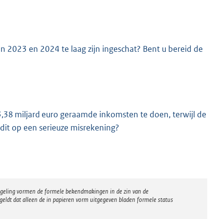
n 2023 en 2024 te laag zijn ingeschat? Bent u bereid de
K
3,38 miljard euro geraamde inkomsten te doen, terwijl de
dit op een serieuze misrekening?
regeling vormen de formele bekendmakingen in de zin van de
eldt dat alleen de in papieren vorm uitgegeven bladen formele status