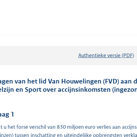
Authentieke versie (PDF)
b
e
s
t
agen van het lid Van Houwelingen (FVD) aan 
a
lzijn en Sport over accijnsinkomsten (ingezo
n
d
s
aag 1
g
t u het forse verschil van 830 miljoen euro verlies aan accij
r
ijnzen) tussen inschatting en uiteindelijke opbrengsten verkl