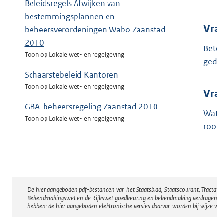
Beleidsregels Afwijken van
bestemmingsplannen en
Vr
beheersverordeningen Wabo Zaanstad
2010
Bet
Toon op Lokale wet- en regelgeving
ged
Schaarstebeleid Kantoren
Toon op Lokale wet- en regelgeving
Vr
GBA-beheersregeling Zaanstad 2010
Wat
Toon op Lokale wet- en regelgeving
roo
Subsidieplafonds 2011 beleidsvelden
activiteiten Openbare Geestelijke
Gezondheidszorg gemeente Zaanstad
(OGGZ) en Vrijwilligersactiviteiten
De hier aangeboden pdf-bestanden van het Staatsblad, Staatscourant, Tract
Toon op Lokale wet- en regelgeving
Disclaimer
Bekendmakingswet en de Rijkswet goedkeuring en bekendmaking verdragen voor
hebben; de hier aangeboden elektronische versies daarvan worden bij wijze 
Toeslagenverordening Wet investeren in