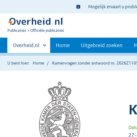
Ter
Mogelijk ervaart u prob
informatie:
U
Publicaties
Officiële publicaties
bent
Primaire
nu
Andere
Overheid.nl
Home
Uitgebreid zoeken
M
hier:
sites
navigatie
binnen
U bent hier:
Home
Kamervragen zonder antwoord nr. 2026Z110
K
Dat
27-