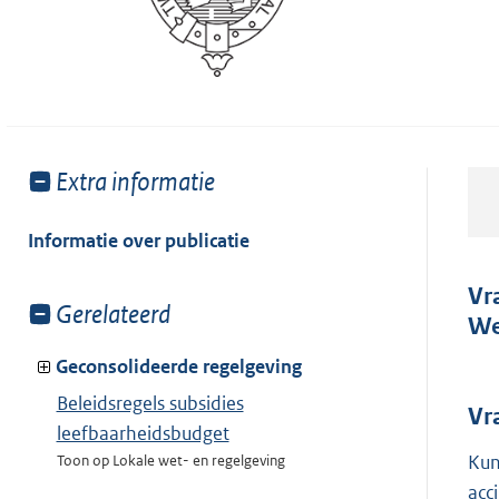
Toon
Extra informatie
meer
van:
Informatie over publicatie
Vr
Toon
Gerelateerd
We
meer
van:
Geconsolideerde regelgeving
Beleidsregels subsidies
Vr
leefbaarheidsbudget
Kun
Toon op Lokale wet- en regelgeving
acc