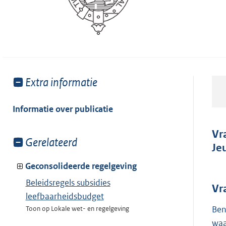
Toon
Extra informatie
meer
van:
Informatie over publicatie
Vr
Toon
Gerelateerd
Je
meer
van:
Geconsolideerde regelgeving
Beleidsregels subsidies
Vr
leefbaarheidsbudget
Ben
Toon op Lokale wet- en regelgeving
waa