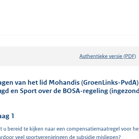
Authentieke versie (PDF)
b
e
s
t
agen van het lid Mohandis (GroenLinks-PvdA) 
a
ugd en Sport over de BOSA-regeling (ingezond
n
d
s
aag 1
g
t u bereid te kijken naar een compensatiemaatregel voor het
r
rdoor veel sportverenigingen de subsidie misliepen?