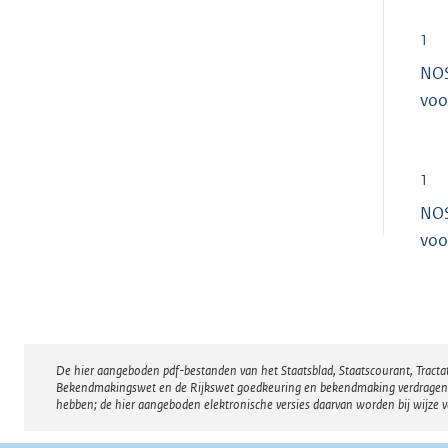
1
NOS
voo
1
NOS
voo
De hier aangeboden pdf-bestanden van het Staatsblad, Staatscourant, Tract
Disclaimer
Bekendmakingswet en de Rijkswet goedkeuring en bekendmaking verdragen voor
hebben; de hier aangeboden elektronische versies daarvan worden bij wijze 