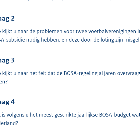
o
o
t
aag 2
t
 kijkt u naar de problemen voor twee voetbalverenigingen in
e
A-subsidie nodig hebben, en deze door de loting zijn misgel
:
3
aag 3
7
 kijkt u naar het feit dat de BOSA-regeling al jaren overvraa
b
sen?
aag 4
 is volgens u het meest geschikte jaarlijkse BOSA-budget wa
erland?