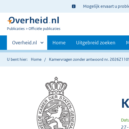
Ter
Mogelijk ervaart u prob
informatie:
U
Publicaties
Officiële publicaties
bent
Primaire
nu
Andere
Overheid.nl
Home
Uitgebreid zoeken
M
hier:
sites
navigatie
binnen
U bent hier:
Home
Kamervragen zonder antwoord nr. 2026Z110
K
Dat
27-