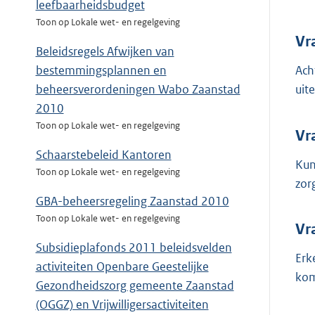
leefbaarheidsbudget
Toon op Lokale wet- en regelgeving
Vr
Beleidsregels Afwijken van
bestemmingsplannen en
Ach
beheersverordeningen Wabo Zaanstad
uit
2010
Toon op Lokale wet- en regelgeving
Vr
Schaarstebeleid Kantoren
Kun
Toon op Lokale wet- en regelgeving
zor
GBA-beheersregeling Zaanstad 2010
Toon op Lokale wet- en regelgeving
Vr
Subsidieplafonds 2011 beleidsvelden
Erk
activiteiten Openbare Geestelijke
kom
Gezondheidszorg gemeente Zaanstad
(OGGZ) en Vrijwilligersactiviteiten