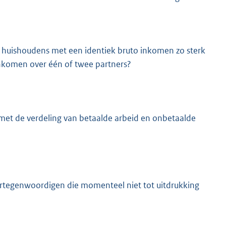
n huishoudens met een identiek bruto inkomen zo sterk
 inkomen over één of twee partners?
K
t met de verdeling van betaalde arbeid en onbetaalde
rtegenwoordigen die momenteel niet tot uitdrukking