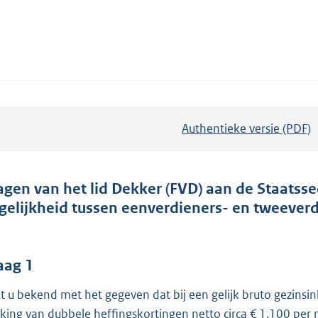
Authentieke versie (PDF)
b
e
s
t
agen van het lid Dekker (FVD) aan de Staatssec
a
gelijkheid tussen eenverdieners- en tweever
n
d
s
aag 1
g
t u bekend met het gegeven dat bij een gelijk bruto gezin
r
king van dubbele heffingskortingen netto circa € 1.100 pe