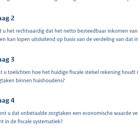
o
o
t
aag 2
t
t u het rechtvaardig dat het netto besteedbaar inkomen va
e
een kan lopen uitsluitend op basis van de verdeling van dat
:
3
aag 3
9
t u toelichten hoe het huidige fiscale stelsel rekening houd
b
gtaken binnen huishoudens?
aag 4
ent u dat onbetaalde zorgtaken een economische waarde ve
t in de fiscale systematiek?