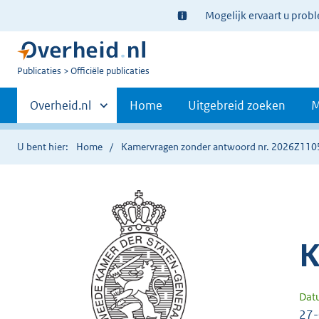
Ter
Mogelijk ervaart u prob
informatie:
U
Publicaties
Officiële publicaties
bent
Primaire
nu
Andere
Overheid.nl
Home
Uitgebreid zoeken
M
hier:
sites
navigatie
binnen
U bent hier:
Home
Kamervragen zonder antwoord nr. 2026Z110
K
Dat
27-