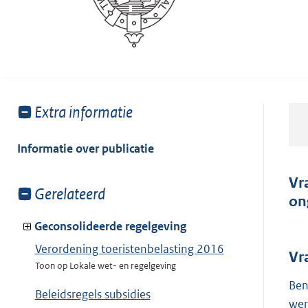
Toon
Extra informatie
meer
van:
Informatie over publicatie
Vr
Toon
Gerelateerd
on
meer
van:
Geconsolideerde regelgeving
Verordening toeristenbelasting 2016
Vr
Toon op Lokale wet- en regelgeving
Ben
Beleidsregels subsidies
wer