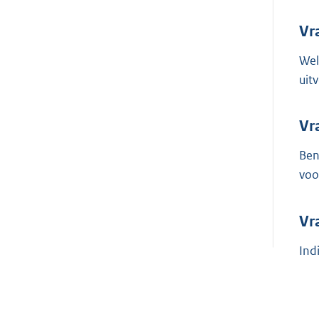
Vr
Wel
uit
Vr
Ben
voo
Vr
Ind