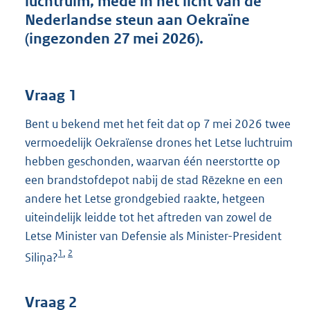
luchtruim, mede in het licht van de
t
Nederlandse steun aan Oekraïne
t
e
(ingezonden 27 mei 2026).
:
4
0
K
Vraag 1
b
Bent u bekend met het feit dat op 7 mei 2026 twee
vermoedelijk Oekraïense drones het Letse luchtruim
hebben geschonden, waarvan één neerstortte op
een brandstofdepot nabij de stad Rēzekne en een
andere het Letse grondgebied raakte, hetgeen
uiteindelijk leidde tot het aftreden van zowel de
Letse Minister van Defensie als Minister-President
1
2
,
Siliņa?
Vraag 2