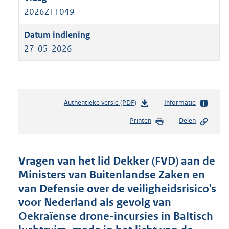
2026Z11049
27-05-2026
Authentieke versie (PDF)
b
Informatie
e
Printen
Delen
s
t
a
n
Vragen van het lid Dekker (FVD) aan de
d
Ministers van Buitenlandse Zaken en
s
van Defensie over de veiligheidsrisico's
g
r
voor Nederland als gevolg van
o
Oekraïense drone-incursies in Baltisch
o