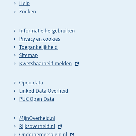
Help
Zoeken
Informatie hergebruiken
Privacy en cookies
Toegankelijkheid
Sitemap
E
Kwetsbaarheid melden
x
t
Open data
e
Linked Data Overheid
r
PUC Open Data
n
e
MijnOverheid.nl
l
E
Rijksoverheid.nl
i
x
E
Ondernemersplein.nl