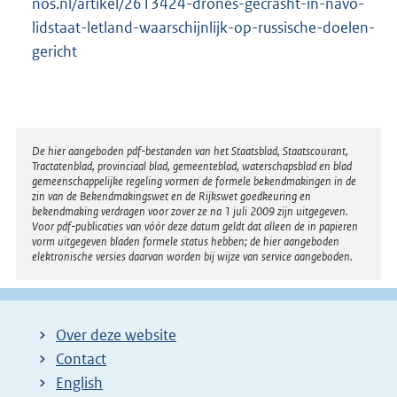
nos.nl/artikel/2613424-drones-gecrasht-in-navo-
lidstaat-letland-waarschijnlijk-op-russische-doelen-
gericht
Disclaimer
De hier aangeboden pdf-bestanden van het Staatsblad, Staatscourant,
Tractatenblad, provinciaal blad, gemeenteblad, waterschapsblad en blad
gemeenschappelijke regeling vormen de formele bekendmakingen in de
zin van de Bekendmakingswet en de Rijkswet goedkeuring en
bekendmaking verdragen voor zover ze na 1 juli 2009 zijn uitgegeven.
Voor pdf-publicaties van vóór deze datum geldt dat alleen de in papieren
vorm uitgegeven bladen formele status hebben; de hier aangeboden
elektronische versies daarvan worden bij wijze van service aangeboden.
Over deze website
Contact
English