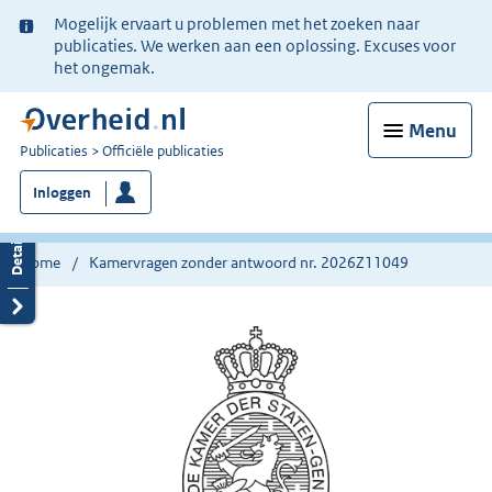
Ter
Mogelijk ervaart u problemen met het zoeken naar
informatie:
publicaties. We werken aan een oplossing. Excuses voor
het ongemak.
Menu
U
Publicaties
Officiële publicaties
bent
Inloggen
nu
hier:
Home
Kamervragen zonder antwoord nr. 2026Z11049