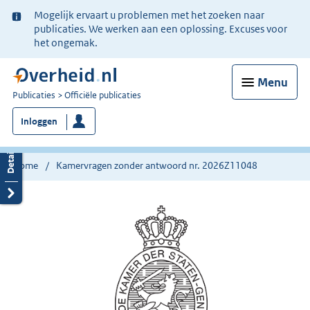
Ter
Mogelijk ervaart u problemen met het zoeken naar
informatie:
publicaties. We werken aan een oplossing. Excuses voor
het ongemak.
Menu
U
Publicaties
Officiële publicaties
bent
Inloggen
nu
hier:
Home
Kamervragen zonder antwoord nr. 2026Z11048