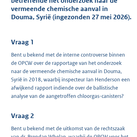
betreffende het onderzoek naar de
t
vermeende chemische aanval in
t
e
Douma, Syrië (ingezonden 27 mei 2026).
:
4
1
K
Vraag 1
b
Bent u bekend met de interne controverse binnen
de OPCW over de rapportage van het onderzoek
naar de vermeende chemische aanval in Douma,
Syrië in 2018, waarbij inspecteur Ian Henderson een
afwijkend rapport indiende over de ballistische
analyse van de aangetroffen chloorgas-canisters?
Vraag 2
Bent u bekend met de uitkomst van de rechtszaak
van dr. Brendan Whelan, waarbij de OPCW voor het