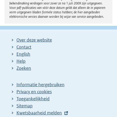
bekendmaking verdragen voor zover ze na 1 juli 2009 zijn uitgegeven.
n
Voor pdf-publicaties van vóór deze datum geldt dat alleen de in papieren
k
vorm uitgegeven bladen formele status hebben; de hier aangeboden
elektronische versies daarvan worden bij wijze van service aangeboden.
:
Over deze website
Contact
English
Help
Zoeken
Informatie hergebruiken
Privacy en cookies
Toegankelijkheid
Sitemap
E
Kwetsbaarheid melden