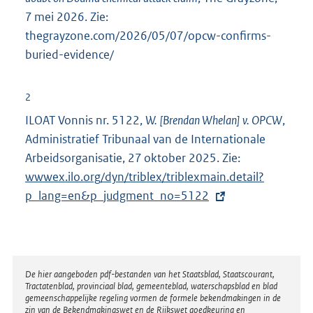
i
7 mei 2026. Zie:
n
thegrayzone.com/2026/05/07/opcw-confirms-
k
buried-evidence/
:
2
ILOAT Vonnis nr. 5122,
W. [Brendan Whelan] v. OPCW
,
Administratief Tribunaal van de Internationale
Arbeidsorganisatie, 27 oktober 2025. Zie:
E
wwwex.ilo.org/dyn/triblex/triblexmain.detail?
x
p_lang=en&p_judgment_no=5122
t
e
r
n
e
Disclaimer
De hier aangeboden pdf-bestanden van het Staatsblad, Staatscourant,
Tractatenblad, provinciaal blad, gemeenteblad, waterschapsblad en blad
l
gemeenschappelijke regeling vormen de formele bekendmakingen in de
i
zin van de Bekendmakingswet en de Rijkswet goedkeuring en