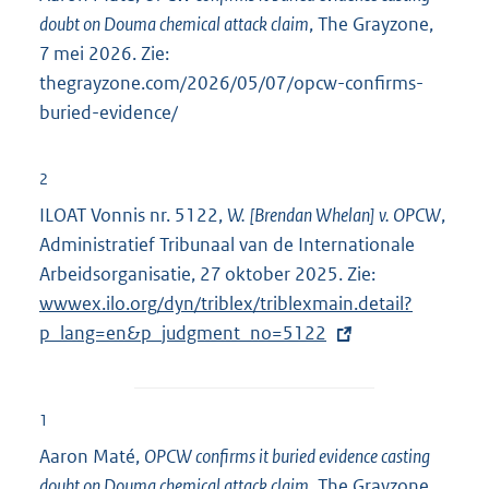
doubt on Douma chemical attack claim
, The Grayzone,
7 mei 2026. Zie:
thegrayzone.com/2026/05/07/opcw-confirms-
buried-evidence/
2
ILOAT Vonnis nr. 5122,
W. [Brendan Whelan] v. OPCW
,
Administratief Tribunaal van de Internationale
Arbeidsorganisatie, 27 oktober 2025. Zie:
E
wwwex.ilo.org/dyn/triblex/triblexmain.detail?
x
p_lang=en&p_judgment_no=5122
t
e
r
n
1
e
Aaron Maté,
OPCW confirms it buried evidence casting
l
doubt on Douma chemical attack claim
, The Grayzone,