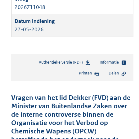
2026Z11048
27-05-2026
Authentieke versie (PDF)
b
Informatie
e
Printen
Delen
s
t
a
n
Vragen van het lid Dekker (FVD) aan de
d
Minister van Buitenlandse Zaken over
s
de interne controverse binnen de
g
r
Organisatie voor het Verbod op
o
Chemische Wapens (OPCW)
o