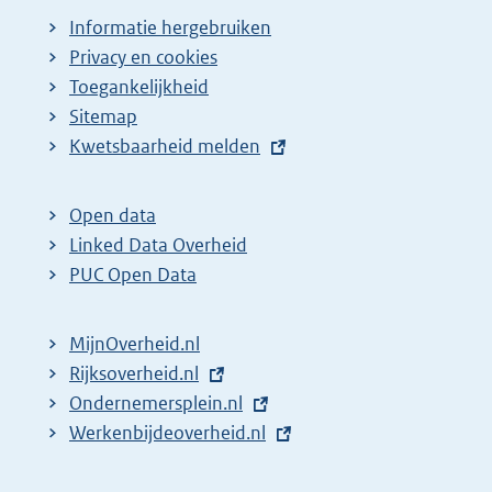
Informatie hergebruiken
Privacy en cookies
Toegankelijkheid
Sitemap
E
Kwetsbaarheid melden
x
t
Open data
e
Linked Data Overheid
r
PUC Open Data
n
e
MijnOverheid.nl
l
E
Rijksoverheid.nl
i
x
E
Ondernemersplein.nl
n
t
x
E
Werkenbijdeoverheid.nl
k
e
t
x
: