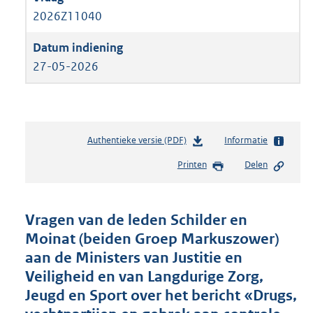
2026Z11040
27-05-2026
Authentieke versie (PDF)
b
Informatie
e
Printen
Delen
s
t
a
n
Vragen van de leden Schilder en
d
Moinat (beiden Groep Markuszower)
s
aan de Ministers van Justitie en
g
r
Veiligheid en van Langdurige Zorg,
o
Jeugd en Sport over het bericht «Drugs,
o