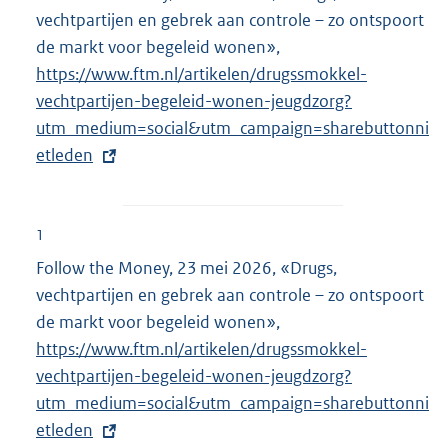
vechtpartijen en gebrek aan controle – zo ontspoort
de markt voor begeleid wonen»,
E
https://www.ftm.nl/artikelen/drugssmokkel-
x
vechtpartijen-begeleid-wonen-jeugdzorg?
t
utm_medium=social&utm_campaign=sharebuttonni
e
etleden
r
n
e
l
1
i
Follow the Money, 23 mei 2026, «Drugs,
n
vechtpartijen en gebrek aan controle – zo ontspoort
k
de markt voor begeleid wonen»,
E
:
https://www.ftm.nl/artikelen/drugssmokkel-
x
vechtpartijen-begeleid-wonen-jeugdzorg?
t
utm_medium=social&utm_campaign=sharebuttonni
e
etleden
r