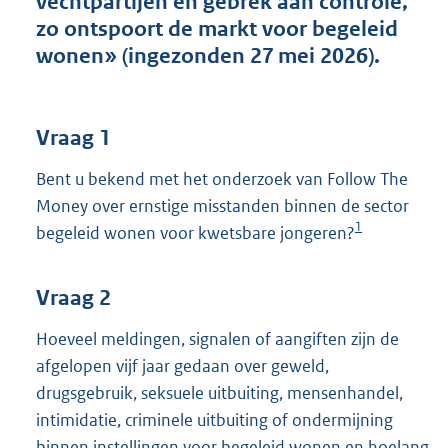
vechtpartijen en gebrek aan controle,
t
zo ontspoort de markt voor begeleid
t
e
wonen» (ingezonden 27 mei 2026).
:
3
9
K
Vraag 1
b
Bent u bekend met het onderzoek van Follow The
Money over ernstige misstanden binnen de sector
1
begeleid wonen voor kwetsbare jongeren?
Vraag 2
Hoeveel meldingen, signalen of aangiften zijn de
afgelopen vijf jaar gedaan over geweld,
drugsgebruik, seksuele uitbuiting, mensenhandel,
intimidatie, criminele uitbuiting of ondermijning
binnen instellingen voor begeleid wonen en hoelang