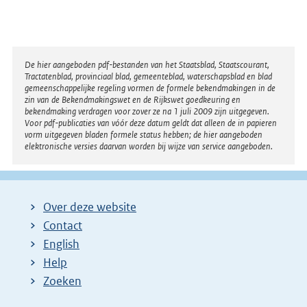
n
e
l
i
Disclaimer
De hier aangeboden pdf-bestanden van het Staatsblad, Staatscourant,
Tractatenblad, provinciaal blad, gemeenteblad, waterschapsblad en blad
n
gemeenschappelijke regeling vormen de formele bekendmakingen in de
k
zin van de Bekendmakingswet en de Rijkswet goedkeuring en
bekendmaking verdragen voor zover ze na 1 juli 2009 zijn uitgegeven.
:
Voor pdf-publicaties van vóór deze datum geldt dat alleen de in papieren
vorm uitgegeven bladen formele status hebben; de hier aangeboden
elektronische versies daarvan worden bij wijze van service aangeboden.
Over deze website
Contact
English
Help
Zoeken