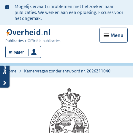
Ter
Mogelijk ervaart u problemen met het zoeken naar
informatie:
publicaties. We werken aan een oplossing. Excuses voor
het ongemak.
Menu
U
Publicaties
Officiële publicaties
bent
Inloggen
nu
hier:
Home
Kamervragen zonder antwoord nr. 2026Z11040