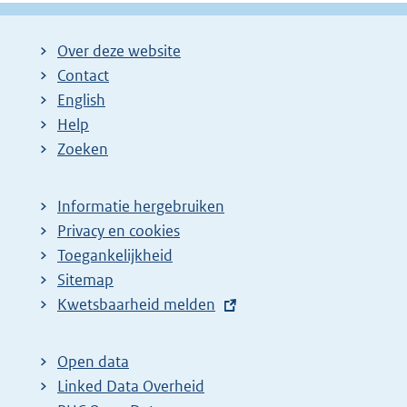
Over deze website
Contact
English
Help
Zoeken
Informatie hergebruiken
Privacy en cookies
Toegankelijkheid
Sitemap
E
Kwetsbaarheid melden
x
t
Open data
e
Linked Data Overheid
r