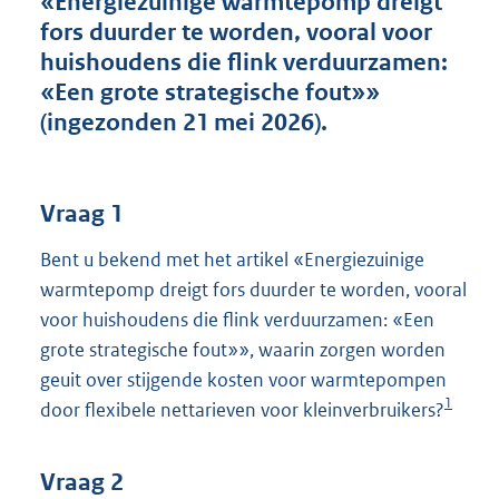
«Energiezuinige warmtepomp dreigt
t
fors duurder te worden, vooral voor
t
e
huishoudens die flink verduurzamen:
:
«Een grote strategische fout»»
3
(ingezonden 21 mei 2026).
9
K
b
Vraag 1
Bent u bekend met het artikel «Energiezuinige
warmtepomp dreigt fors duurder te worden, vooral
voor huishoudens die flink verduurzamen: «Een
grote strategische fout»», waarin zorgen worden
geuit over stijgende kosten voor warmtepompen
1
door flexibele nettarieven voor kleinverbruikers?
Vraag 2