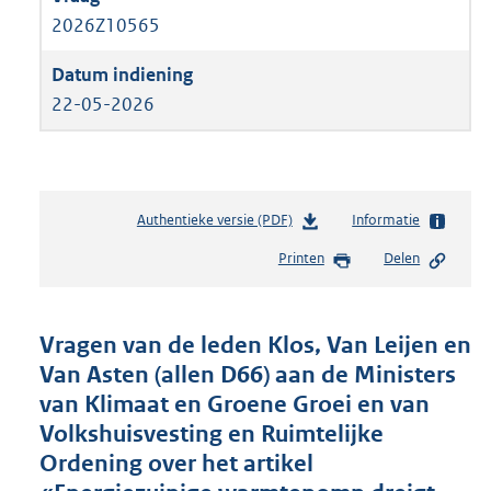
2026Z10565
22-05-2026
Authentieke versie (PDF)
b
Informatie
e
Printen
Delen
s
t
a
n
Vragen van de leden Klos, Van Leijen en
d
Van Asten (allen D66) aan de Ministers
s
van Klimaat en Groene Groei en van
g
r
Volkshuisvesting en Ruimtelijke
o
Ordening over het artikel
o