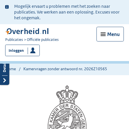
Ter
Mogelijk ervaart u problemen met het zoeken naar
informatie:
publicaties. We werken aan een oplossing. Excuses voor
het ongemak.
Menu
U
Publicaties
Officiële publicaties
bent
Inloggen
nu
hier:
Home
Kamervragen zonder antwoord nr. 2026Z10565