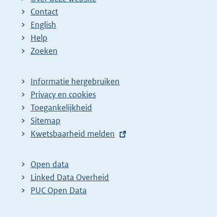
Contact
English
Help
Zoeken
Informatie hergebruiken
Privacy en cookies
Toegankelijkheid
Sitemap
E
Kwetsbaarheid melden
x
t
Open data
e
Linked Data Overheid
r
PUC Open Data
n
e