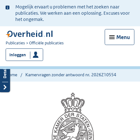
Ter
Mogelijk ervaart u problemen met het zoeken naar
informatie:
publicaties. We werken aan een oplossing. Excuses voor
het ongemak.
Menu
U
Publicaties
Officiële publicaties
bent
Inloggen
nu
hier:
Home
Kamervragen zonder antwoord nr. 2026Z10554