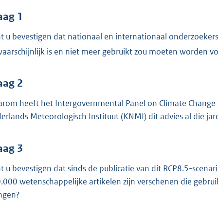
o
o
aag 1
t
t u bevestigen dat nationaal en internationaal onderzoekers
t
aarschijnlijk is en niet meer gebruikt zou moeten worden v
e
:
5
aag 2
2
rom heeft het Intergovernmental Panel on Climate Change (I
K
erlands Meteorologisch Instituut (KNMI) dit advies al die ja
b
aag 3
t u bevestigen dat sinds de publicatie van dit RCP8.5-scenar
.000 wetenschappelijke artikelen zijn verschenen die gebru
ingen?