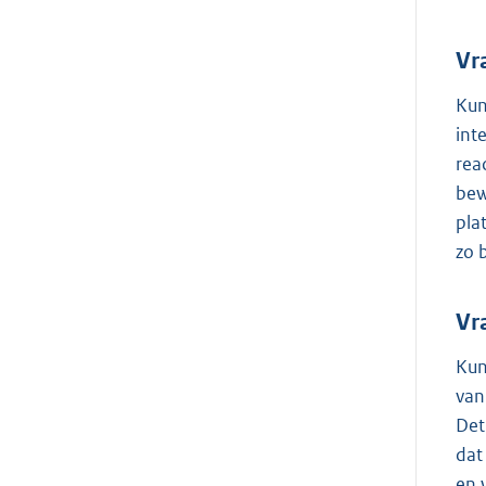
Vr
Kun
int
rea
bew
pla
zo 
Vr
Kun
van
Det
dat
en 