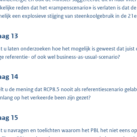
kelijke reden dat het «rampenscenario» is verlaten is dat de 
elijk een explosieve stijging van steenkoolgebruik in de 21
aag 13
t u laten onderzoeken hoe het mogelijk is geweest dat juist d
ge referentie- of ook wel business-as-usual-scenario?
aag 14
lt u de mening dat RCP8.5 nooit als referentiescenario ge
enlang op het verkeerde been zijn gezet?
aag 15
t u navragen en toelichten waarom het PBL het niet eens op