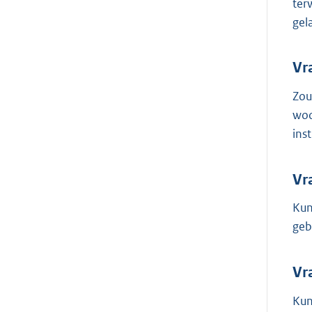
ter
gel
Vr
Zou
woo
ins
Vr
Kun
geb
Vr
Kun