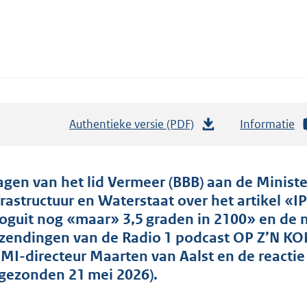
Authentieke versie (PDF)
b
Informatie
e
s
t
agen van het lid Vermeer (BBB) aan de Minist
a
frastructuur en Waterstaat over het artikel 
n
oguit nog «maar» 3,5 graden in 2100» en de 
d
tzendingen van de Radio 1 podcast OP Z’N KO
s
MI-directeur Maarten van Aalst en de reacti
g
ngezonden 21 mei 2026).
r