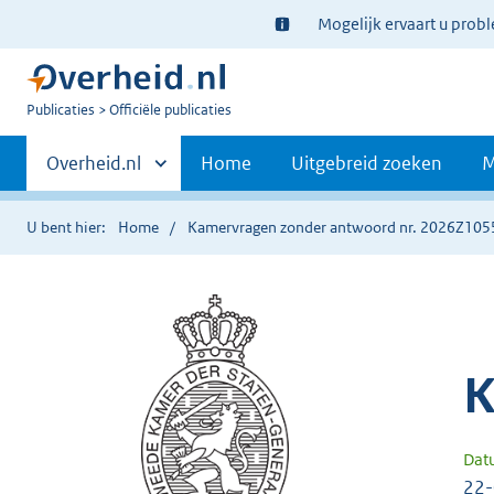
Ter
Mogelijk ervaart u prob
informatie:
U
Publicaties
Officiële publicaties
bent
Primaire
nu
Andere
Overheid.nl
Home
Uitgebreid zoeken
M
hier:
sites
navigatie
binnen
U bent hier:
Home
Kamervragen zonder antwoord nr. 2026Z105
K
Dat
22-