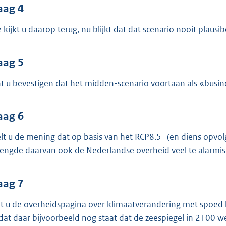
aag 4
 kijkt u daarop terug, nu blijkt dat dat scenario nooit plausib
aag 5
t u bevestigen dat het midden-scenario voortaan als «busin
aag 6
lt u de mening dat op basis van het RCP8.5- (en diens opvol
lengde daarvan ook de Nederlandse overheid veel te alarmis
aag 7
t u de overheidspagina over klimaatverandering met spoed he
at daar bijvoorbeeld nog staat dat de zeespiegel in 2100 wel