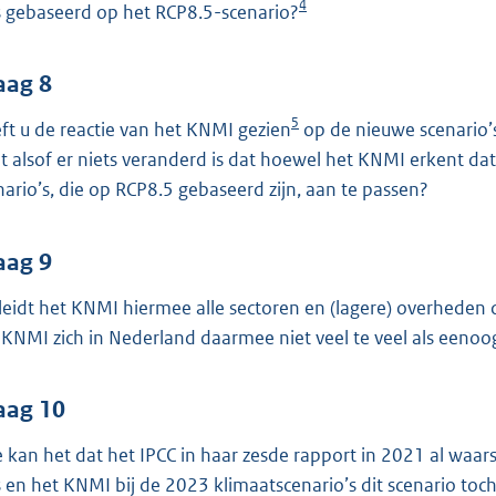
4
 gebaseerd op het RCP8.5-scenario?
aag 8
5
ft u de reactie van het KNMI gezien
op de nieuwe scenario’s 
t alsof er niets veranderd is dat hoewel het KNMI erkent dat R
nario’s, die op RCP8.5 gebaseerd zijn, aan te passen?
aag 9
leidt het KNMI hiermee alle sectoren en (lagere) overheden
 KNMI zich in Nederland daarmee niet veel te veel als eeno
aag 10
 kan het dat het IPCC in haar zesde rapport in 2021 al waar
 en het KNMI bij de 2023 klimaatscenario’s dit scenario to