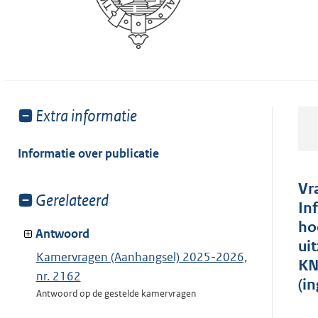
Toon
Extra informatie
meer
van:
Informatie over publicatie
Vr
Toon
Gerelateerd
In
meer
ho
van:
Antwoord
ui
Kamervragen (Aanhangsel) 2025-2026,
KN
nr. 2162
(i
Antwoord op de gestelde kamervragen