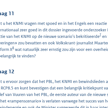
aag 11
t u het KNMI vragen met spoed en in het Engels een reactie te
ernationaal zeer goed in dit dossier ingevoerde onderzoeker 
7
ctie van het KNMI op de nieuwe scenario’s bekritiseerde
en 
eringen» zou bevatten en ook Volkskrant-journalist Maarte
8
tform X
wat natuurlijk zeer ernstig zou zijn voor een overhei
belangrijk te vinden?
aag 12
t u ervoor zorgen dat het PBL, het KNMI en bewindslieden al
 RCP8.5 en kunt bevestigen dat een belangrijk kritiekpunt va
lef van Vuuren van het PBL, de eerste auteur van de nieuwe
 het «rampenscenario» is verlaten vanwege het succes van
windenergie en ook de Minister suggereerde dit in haar in