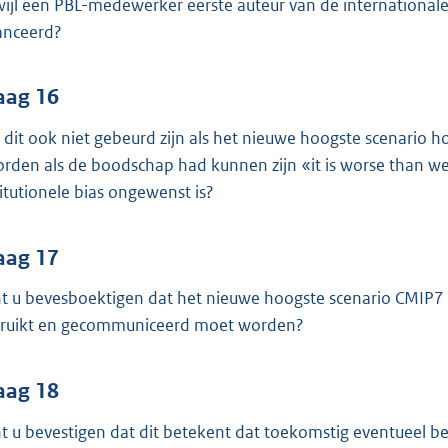
wijl een PBL-medewerker eerste auteur van de internationale
anceerd?
aag 16
 dit ook niet gebeurd zijn als het nieuwe hoogste scenario h
rden als de boodschap had kunnen zijn «it is worse than we
titutionele bias ongewenst is?
aag 17
t u bevesboektigen dat het nieuwe hoogste scenario CMIP7 Hi
ruikt en gecommuniceerd moet worden?
aag 18
t u bevestigen dat dit betekent dat toekomstig eventueel be