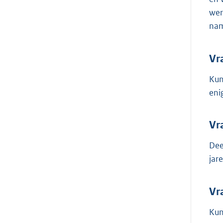
wer
nam
Vr
Kun
eni
Vr
Dee
jar
Vr
Kun