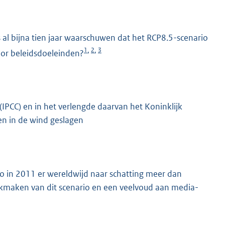
 al bijna tien jaar waarschuwen dat het RCP8.5-scenario
1
2
3
,
,
oor beleidsdoeleinden?
PCC) en in het verlengde daarvan het Koninklijk
ren in de wind geslagen
io in 2011 er wereldwijd naar schatting meer dan
ikmaken van dit scenario en een veelvoud aan media-