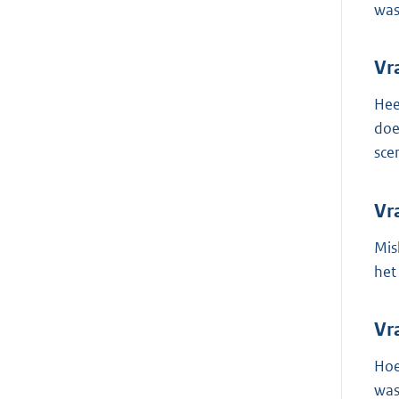
was
Vr
Hee
doe
sce
Vr
Mis
het
Vr
Hoe
was