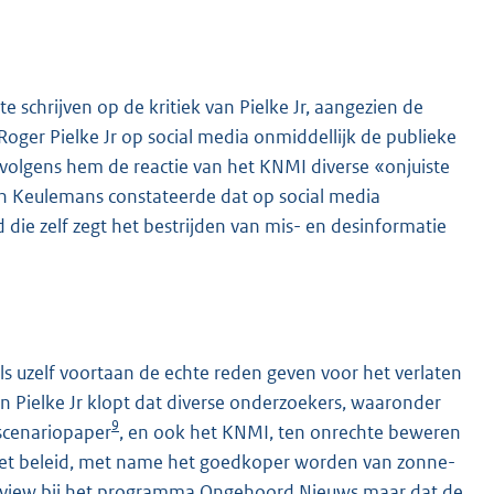
 schrijven op de kritiek van Pielke Jr, aangezien de
Roger Pielke Jr op social media onmiddellijk de publieke
volgens hem de reactie van het KNMI diverse «onjuiste
n Keulemans constateerde dat op social media
d die zelf zegt het bestrijden van mis- en desinformatie
s uzelf voortaan de echte reden geven voor het verlaten
n Pielke Jr klopt dat diverse onderzoekers, waaronder
9
 scenariopaper
, en ook het KNMI, ten onrechte beweren
 het beleid, met name het goedkoper worden van zonne-
terview bij het programma Ongehoord Nieuws maar dat de