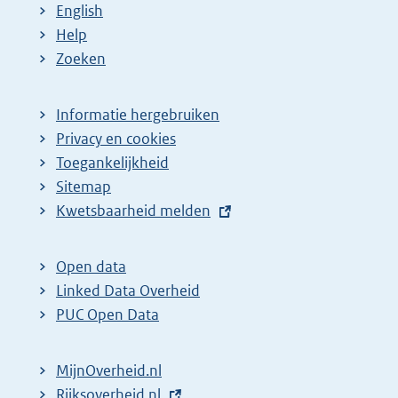
English
Help
Zoeken
Informatie hergebruiken
Privacy en cookies
Toegankelijkheid
Sitemap
E
Kwetsbaarheid melden
x
t
Open data
e
Linked Data Overheid
r
PUC Open Data
n
e
MijnOverheid.nl
l
E
Rijksoverheid.nl