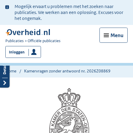
Ter
Mogelijk ervaart u problemen met het zoeken naar
informatie:
publicaties. We werken aan een oplossing. Excuses voor
het ongemak.
Menu
U
Publicaties
Officiële publicaties
bent
Inloggen
nu
hier:
Home
Kamervragen zonder antwoord nr. 2026Z08869