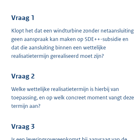
t
t
e
Vraag 1
:
3
Klopt het dat een windturbine zonder netaansluiting
5
geen aanspraak kan maken op SDE++-subsidie en
K
dat die aansluiting binnen een wettelijke
b
realisatietermijn gerealiseerd moet zijn?
Vraag 2
Welke wettelijke realisatietermijn is hierbij van
toepassing, en op welk concreet moment vangt deze
termijn aan?
Vraag 3
Is een leveringsovereenkomst bij aanvraag van de