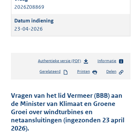
2026Z08869
23-04-2026
Authentieke versie (PDF)
b
Informatie
e
Gerelateerd
Printen
Delen
s
t
a
n
Vragen van het lid Vermeer (BBB) aan
d
de Minister van Klimaat en Groene
s
Groei over windturbines en
g
r
netaansluitingen (ingezonden 23 april
o
2026).
o