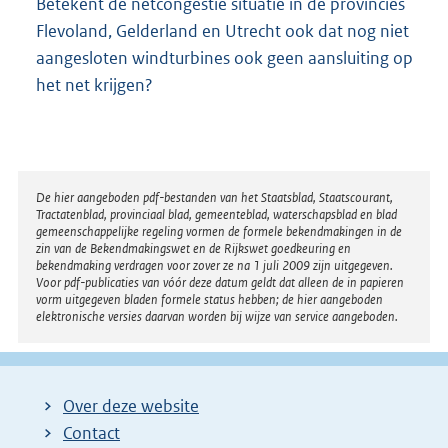
Betekent de netcongestie situatie in de provincies
Flevoland, Gelderland en Utrecht ook dat nog niet
aangesloten windturbines ook geen aansluiting op
het net krijgen?
Disclaimer
De hier aangeboden pdf-bestanden van het Staatsblad, Staatscourant,
Tractatenblad, provinciaal blad, gemeenteblad, waterschapsblad en blad
gemeenschappelijke regeling vormen de formele bekendmakingen in de
zin van de Bekendmakingswet en de Rijkswet goedkeuring en
bekendmaking verdragen voor zover ze na 1 juli 2009 zijn uitgegeven.
Voor pdf-publicaties van vóór deze datum geldt dat alleen de in papieren
vorm uitgegeven bladen formele status hebben; de hier aangeboden
elektronische versies daarvan worden bij wijze van service aangeboden.
Over deze website
Contact