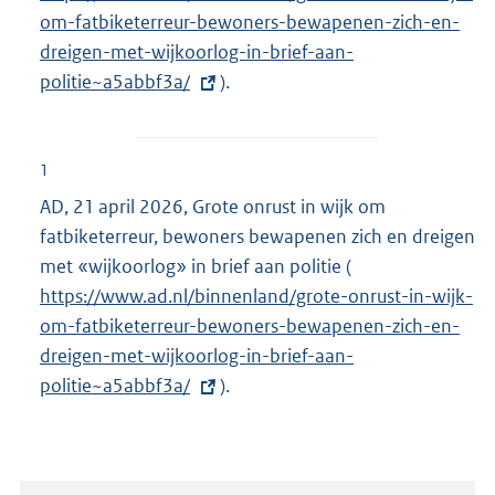
om-fatbiketerreur-bewoners-bewapenen-zich-en-
t
dreigen-met-wijkoorlog-in-brief-aan-
e
politie~a5abbf3a/
).
r
n
e
l
1
i
AD, 21 april 2026, Grote onrust in wijk om
n
fatbiketerreur, bewoners bewapenen zich en dreigen
k
met «wijkoorlog» in brief aan politie (
E
:
https://www.ad.nl/binnenland/grote-onrust-in-wijk-
x
om-fatbiketerreur-bewoners-bewapenen-zich-en-
t
dreigen-met-wijkoorlog-in-brief-aan-
e
politie~a5abbf3a/
).
r
n
e
l