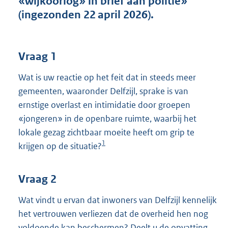
«wijkoorlog» in brief aan politie»
t
(ingezonden 22 april 2026).
t
e
:
3
Vraag 1
9
K
Wat is uw reactie op het feit dat in steeds meer
b
gemeenten, waaronder Delfzijl, sprake is van
ernstige overlast en intimidatie door groepen
«jongeren» in de openbare ruimte, waarbij het
lokale gezag zichtbaar moeite heeft om grip te
1
krijgen op de situatie?
Vraag 2
Wat vindt u ervan dat inwoners van Delfzijl kennelijk
het vertrouwen verliezen dat de overheid hen nog
voldoende kan beschermen? Deelt u de opvatting