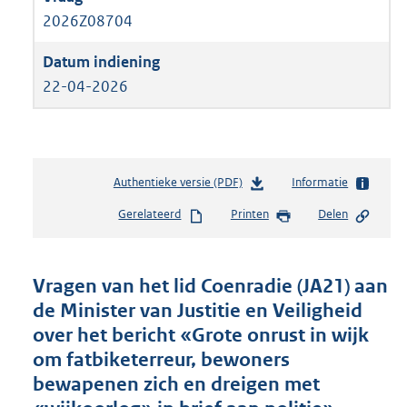
2026Z08704
22-04-2026
Authentieke versie (PDF)
b
Informatie
e
Gerelateerd
Printen
Delen
s
t
a
n
Vragen van het lid Coenradie (JA21) aan
d
de Minister van Justitie en Veiligheid
s
over het bericht «Grote onrust in wijk
g
r
om fatbiketerreur, bewoners
o
bewapenen zich en dreigen met
o