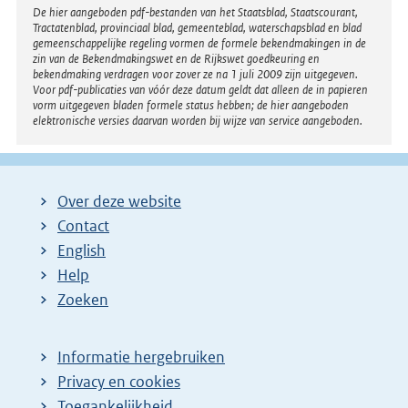
i
Disclaimer
De hier aangeboden pdf-bestanden van het Staatsblad, Staatscourant,
Tractatenblad, provinciaal blad, gemeenteblad, waterschapsblad en blad
n
gemeenschappelijke regeling vormen de formele bekendmakingen in de
k
zin van de Bekendmakingswet en de Rijkswet goedkeuring en
bekendmaking verdragen voor zover ze na 1 juli 2009 zijn uitgegeven.
:
Voor pdf-publicaties van vóór deze datum geldt dat alleen de in papieren
vorm uitgegeven bladen formele status hebben; de hier aangeboden
elektronische versies daarvan worden bij wijze van service aangeboden.
Over deze website
Contact
English
Help
Zoeken
Informatie hergebruiken
Privacy en cookies
Toegankelijkheid