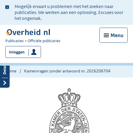
Ter
Mogelijk ervaart u problemen met het zoeken naar
informatie:
publicaties. We werken aan een oplossing. Excuses voor
het ongemak.
Menu
U
Publicaties
Officiële publicaties
bent
Inloggen
nu
hier:
Home
Kamervragen zonder antwoord nr. 2026Z08704