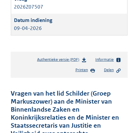
2026Z07507
09-04-2026
Authentieke versie (PDF)
b
Informatie
e
Printen
Delen
s
t
a
n
Vragen van het lid Schilder (Groep
d
Markuszower) aan de Minister van
s
Binnenlandse Zaken en
g
r
Koninkrijksrelaties en de Minister en
o
Staatssecretaris van Justitie en
o