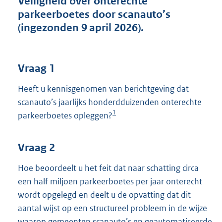
Veiligheid over onterechte
t
parkeerboetes door scanauto’s
t
e
(ingezonden 9 april 2026).
:
3
9
K
Vraag 1
b
Heeft u kennisgenomen van berichtgeving dat
scanauto’s jaarlijks honderdduizenden onterechte
1
parkeerboetes opleggen?
Vraag 2
Hoe beoordeelt u het feit dat naar schatting circa
een half miljoen parkeerboetes per jaar onterecht
wordt opgelegd en deelt u de opvatting dat dit
aantal wijst op een structureel probleem in de wijze
waarop gemeenten scanauto’s en geautomatiseerde