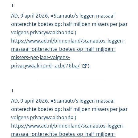
1
AD, 9 april 2026, «Scanauto’s leggen massaal
onterechte boetes op: half miljoen missers per jaar
volgens privacywaakhond» (
E
https://www.ad.nl/binnenland/scanautos-leggen-
x
massaal-onterechte-boetes-op-half-miljoen-
t
missers-per-jaar-volgens-
e
privacywaakhond~acbe76ba/
r
).
n
e
l
1
i
AD, 9 april 2026, «Scanauto’s leggen massaal
n
onterechte boetes op: half miljoen missers per jaar
k
volgens privacywaakhond» (
E
:
https://www.ad.nl/binnenland/scanautos-leggen-
x
massaal-onterechte-boetes-op-half-miljoen-
t