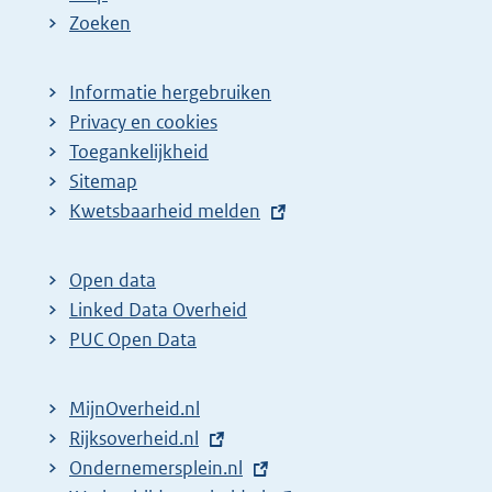
Zoeken
Informatie hergebruiken
Privacy en cookies
Toegankelijkheid
Sitemap
E
Kwetsbaarheid melden
x
t
Open data
e
Linked Data Overheid
r
PUC Open Data
n
e
MijnOverheid.nl
l
E
Rijksoverheid.nl
i
x
E
Ondernemersplein.nl
n