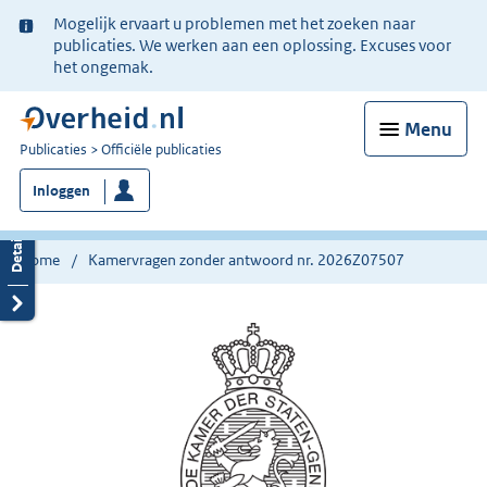
Ter
Mogelijk ervaart u problemen met het zoeken naar
informatie:
publicaties. We werken aan een oplossing. Excuses voor
het ongemak.
Menu
U
Publicaties
Officiële publicaties
bent
Inloggen
nu
hier:
Home
Kamervragen zonder antwoord nr. 2026Z07507