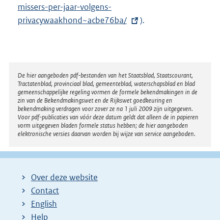
missers-per-jaar-volgens-
e
privacywaakhond~acbe76ba/
r
).
n
e
l
i
Disclaimer
De hier aangeboden pdf-bestanden van het Staatsblad, Staatscourant,
Tractatenblad, provinciaal blad, gemeenteblad, waterschapsblad en blad
n
gemeenschappelijke regeling vormen de formele bekendmakingen in de
k
zin van de Bekendmakingswet en de Rijkswet goedkeuring en
bekendmaking verdragen voor zover ze na 1 juli 2009 zijn uitgegeven.
:
Voor pdf-publicaties van vóór deze datum geldt dat alleen de in papieren
vorm uitgegeven bladen formele status hebben; de hier aangeboden
elektronische versies daarvan worden bij wijze van service aangeboden.
Over deze website
Contact
English
Help