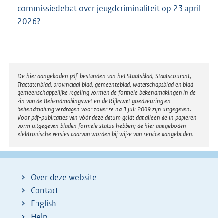
commissiedebat over jeugdcriminaliteit op 23 april
2026?
Disclaimer
De hier aangeboden pdf-bestanden van het Staatsblad, Staatscourant,
Tractatenblad, provinciaal blad, gemeenteblad, waterschapsblad en blad
gemeenschappelijke regeling vormen de formele bekendmakingen in de
zin van de Bekendmakingswet en de Rijkswet goedkeuring en
bekendmaking verdragen voor zover ze na 1 juli 2009 zijn uitgegeven.
Voor pdf-publicaties van vóór deze datum geldt dat alleen de in papieren
vorm uitgegeven bladen formele status hebben; de hier aangeboden
elektronische versies daarvan worden bij wijze van service aangeboden.
Over deze website
Contact
English
Help