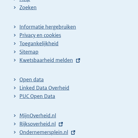
Zoeken
Informatie hergebruiken
Privacy en cookies
Toegankelijkheid
Sitemap
E
Kwetsbaarheid melden
x
t
Open data
e
Linked Data Overheid
r
PUC Open Data
n
e
MijnOverheid.nl
l
E
Rijksoverheid.nl
i
x
E
Ondernemersplein.nl
n