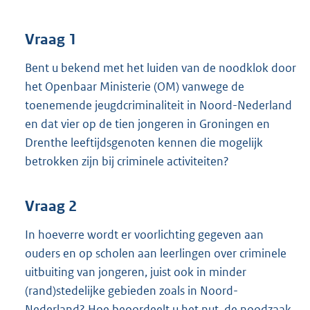
t
t
e
Vraag 1
:
3
Bent u bekend met het luiden van de noodklok door
9
het Openbaar Ministerie (OM) vanwege de
K
toenemende jeugdcriminaliteit in Noord-Nederland
b
en dat vier op de tien jongeren in Groningen en
Drenthe leeftijdsgenoten kennen die mogelijk
betrokken zijn bij criminele activiteiten?
Vraag 2
In hoeverre wordt er voorlichting gegeven aan
ouders en op scholen aan leerlingen over criminele
uitbuiting van jongeren, juist ook in minder
(rand)stedelijke gebieden zoals in Noord-
Nederland? Hoe beoordeelt u het nut, de noodzaak