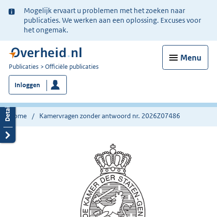
Ter
Mogelijk ervaart u problemen met het zoeken naar
informatie:
publicaties. We werken aan een oplossing. Excuses voor
het ongemak.
Menu
U
Publicaties
Officiële publicaties
bent
Inloggen
nu
hier:
Home
Kamervragen zonder antwoord nr. 2026Z07486