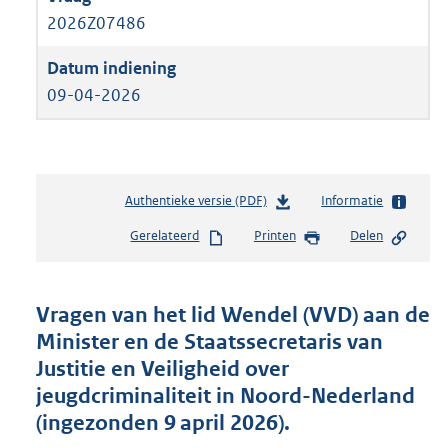
2026Z07486
09-04-2026
Authentieke versie (PDF)
b
Informatie
e
Gerelateerd
Printen
Delen
s
t
a
n
Vragen van het lid Wendel (VVD) aan de
d
Minister en de Staatssecretaris van
s
Justitie en Veiligheid over
g
r
jeugdcriminaliteit in Noord-Nederland
o
(ingezonden 9 april 2026).
o