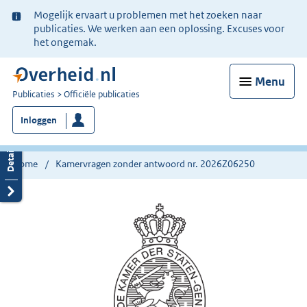
Ter
Mogelijk ervaart u problemen met het zoeken naar
informatie:
publicaties. We werken aan een oplossing. Excuses voor
het ongemak.
Menu
U
Publicaties
Officiële publicaties
bent
Inloggen
nu
hier:
Home
Kamervragen zonder antwoord nr. 2026Z06250