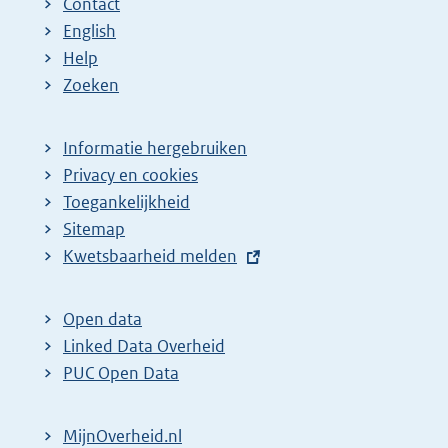
Contact
English
Help
Zoeken
Informatie hergebruiken
Privacy en cookies
Toegankelijkheid
Sitemap
E
Kwetsbaarheid melden
x
t
Open data
e
Linked Data Overheid
r
PUC Open Data
n
e
MijnOverheid.nl
l