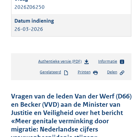
2026Z06250
26-03-2026
Authentieke versie (PDF)
b
Informatie
e
Gerelateerd
Printen
Delen
s
t
a
n
Vragen van de leden Van der Werf (D66)
d
en Becker (VVD) aan de Minister van
s
Justitie en Veiligheid over het bericht
g
r
«Meer genitale verminking door
o
migratie: Nederlandse cijfers
o