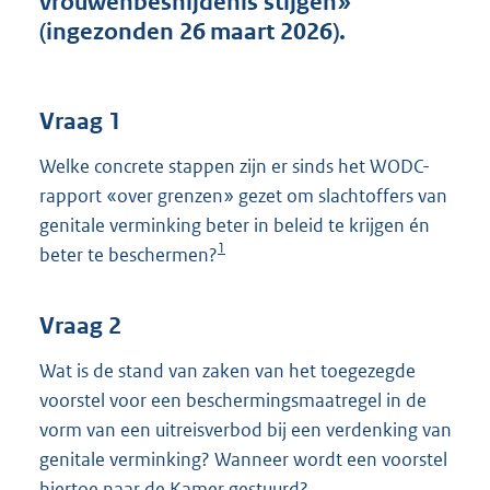
vrouwenbesnijdenis stijgen»
t
(ingezonden 26 maart 2026).
t
e
:
3
Vraag 1
9
K
Welke concrete stappen zijn er sinds het WODC-
b
rapport «over grenzen» gezet om slachtoffers van
genitale verminking beter in beleid te krijgen én
1
beter te beschermen?
Vraag 2
Wat is de stand van zaken van het toegezegde
voorstel voor een beschermingsmaatregel in de
vorm van een uitreisverbod bij een verdenking van
genitale verminking? Wanneer wordt een voorstel
hiertoe naar de Kamer gestuurd?