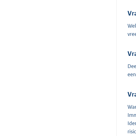
Vr
Wel
vre
Vr
Dee
een
Vr
War
Imm
Ide
ris