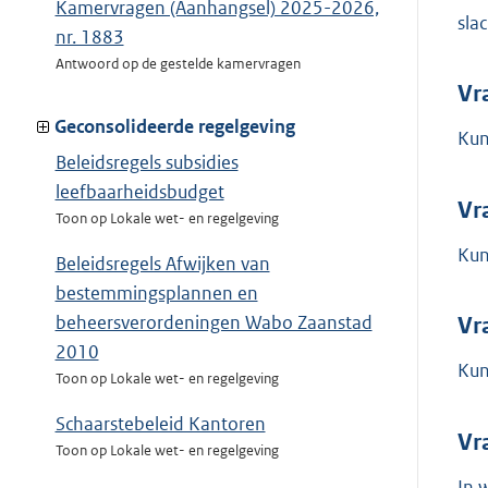
Kamervragen (Aanhangsel) 2025-2026,
sla
nr. 1883
Antwoord op de gestelde kamervragen
Vr
Geconsolideerde regelgeving
Kun
Beleidsregels subsidies
leefbaarheidsbudget
Vr
Toon op Lokale wet- en regelgeving
Kun
Beleidsregels Afwijken van
bestemmingsplannen en
beheersverordeningen Wabo Zaanstad
Vr
2010
Kun
Toon op Lokale wet- en regelgeving
Schaarstebeleid Kantoren
Vr
Toon op Lokale wet- en regelgeving
In 