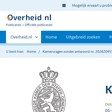
Ter
Mogelijk ervaart u prob
informatie:
U
Publicaties
Officiële publicaties
bent
Primaire
nu
Andere
Overheid.nl
Home
Uitgebreid zoeken
M
hier:
sites
navigatie
binnen
U bent hier:
Home
Kamervragen zonder antwoord nr. 2026Z045
K
Dat
06-