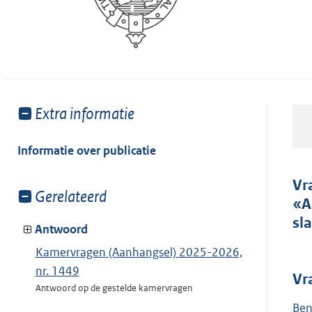
Toon
Extra informatie
meer
van:
Informatie over publicatie
Vr
Toon
Gerelateerd
«A
meer
sl
van:
Antwoord
Kamervragen (Aanhangsel) 2025-2026,
nr. 1449
Vr
Antwoord op de gestelde kamervragen
Ben