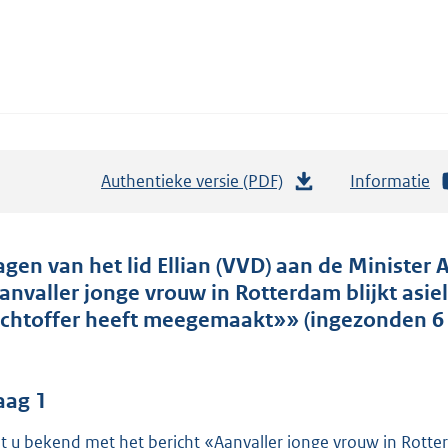
Authentieke versie (PDF)
b
Informatie
e
s
t
agen van het lid Ellian (VVD) aan de Minister A
a
anvaller jonge vrouw in Rotterdam blijkt asiel
n
achtoffer heeft meegemaakt»» (ingezonden 6 
d
s
g
aag 1
r
t u bekend met het bericht «Aanvaller jonge vrouw in Rotterd