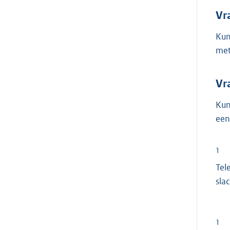
Vr
Kun
met
Vr
Kun
een
1
Tel
sla
1