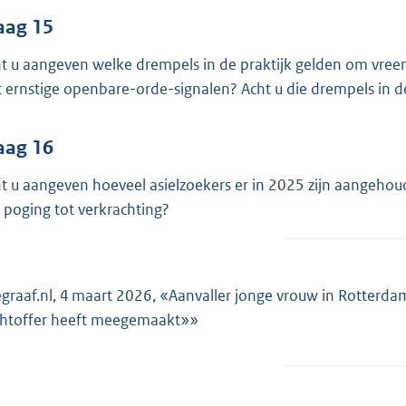
aag 15
t u aangeven welke drempels in de praktijk gelden om vreem
 ernstige openbare-orde-signalen? Acht u die drempels in d
aag 16
t u aangeven hoeveel asielzoekers er in 2025 zijn aangeho
 poging tot verkrachting?
egraaf.nl, 4 maart 2026, «Aanvaller jonge vrouw in Rotterdam 
chtoffer heeft meegemaakt»»