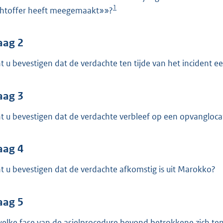
o
1
chtoffer heeft meegemaakt»»?
o
t
t
aag 2
e
t u bevestigen dat de verdachte ten tijde van het incident e
:
4
aag 3
1
K
t u bevestigen dat de verdachte verbleef op een opvangloc
b
aag 4
t u bevestigen dat de verdachte afkomstig is uit Marokko?
aag 5
welke fase van de asielprocedure bevond betrokkene zich ten 