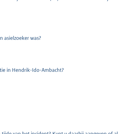
en asielzoeker was?
atie in Hendrik-Ido-Ambacht?
tijde van het incident? Kunt u daarbij aangeven of al