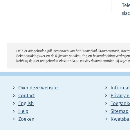
Tel
sla
De hier aangeboden pdf-bestanden van het Staatsblad, Staatscourant, Tract
Disclaimer
Bekendmakingswet en de Rijkswet goedkeuring en bekendmaking verdragen voor
hebben; de hier aangeboden elektronische versies daarvan worden bij wijze 
Over deze website
Informat
Contact
Privacy 
English
Toeganke
Help
Sitemap
Zoeken
E
Kwetsba
x