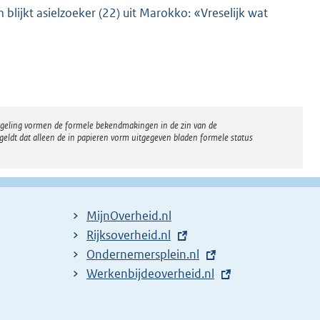
blijkt asielzoeker (22) uit Marokko: «Vreselijk wat
regeling vormen de formele bekendmakingen in de zin van de
eldt dat alleen de in papieren vorm uitgegeven bladen formele status
MijnOverheid.nl
E
Rijksoverheid.nl
x
E
Ondernemersplein.nl
t
x
E
Werkenbijdeoverheid.nl
e
t
x
r
e
t