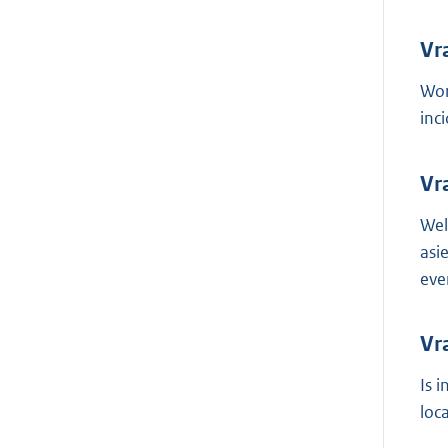
Vr
Wor
inc
Vr
Wel
asi
eve
Vr
Is 
loc