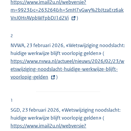
https://www.imail2u.nl/webversie?
x
m=9923&c=263264&h=SmH7vGwy%2bJtzaErz6ak
t
VnJ0Hr
AVpbWFpbDJ1d2Vi
)
e
r
n
2
e
NVWA, 23 februari 2026, «Wetswijziging noodslacht:
l
huidige werkwijze blijft voorlopig gelden» (
E
i
https://www.nvwa.nl/actueel/nieuws/2026/02/23/w
x
n
etswijziging-noodslacht-huidige-werkwijze-blijft-
t
k
voorlopig-gelden
)
e
:
r
n
e
1
l
SGD, 23 februari 2026, «Wetswijziging noodslacht:
i
huidige werkwijze blijft voorlopig gelden» (
E
n
https://www.imail2u.nl/webversie?
x