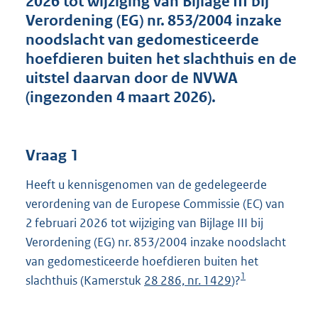
2026 tot wijziging van Bijlage III bij
t
Verordening (EG) nr. 853/2004 inzake
t
e
noodslacht van gedomesticeerde
:
hoefdieren buiten het slachthuis en de
4
uitstel daarvan door de NVWA
5
K
(ingezonden 4 maart 2026).
b
Vraag 1
Heeft u kennisgenomen van de gedelegeerde
verordening van de Europese Commissie (EC) van
2 februari 2026 tot wijziging van Bijlage III bij
Verordening (EG) nr. 853/2004 inzake noodslacht
van gedomesticeerde hoefdieren buiten het
1
slachthuis (Kamerstuk
28 286, nr. 1429
)?