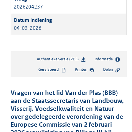
2026Z04237
04-03-2026
Authentieke versie (PDF)
b
Informatie
e
Gerelateerd
Printen
Delen
s
t
a
n
Vragen van het lid Van der Plas (BBB)
d
aan de Staatssecretaris van Landbouw,
s
Visserij, Voedselkwaliteit en Natuur
g
r
over gedelegeerde verordening van de
o
Europese Commissie van 2 februari
o