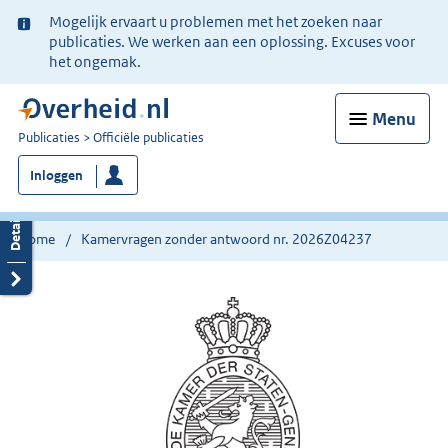
Ter
Mogelijk ervaart u problemen met het zoeken naar
informatie:
publicaties. We werken aan een oplossing. Excuses voor
het ongemak.
Menu
U
Publicaties
Officiële publicaties
bent
Inloggen
nu
hier:
Home
Kamervragen zonder antwoord nr. 2026Z04237