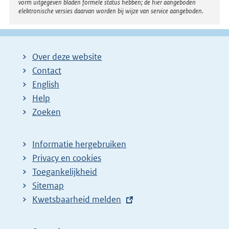
:
vorm uitgegeven bladen formele status hebben; de hier aangeboden
elektronische versies daarvan worden bij wijze van service aangeboden.
Over deze website
Contact
English
Help
Zoeken
Informatie hergebruiken
Privacy en cookies
Toegankelijkheid
Sitemap
E
Kwetsbaarheid melden
x
t