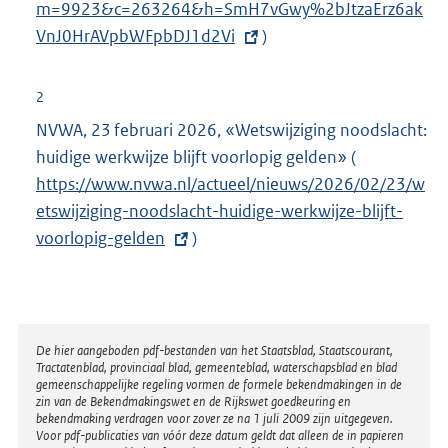
k
m=9923&c=263264&h=SmH7vGwy%2bJtzaErz6ak
t
:
VnJ0Hr
AVpbWFpbDJ1d2Vi
)
e
r
n
2
e
NVWA, 23 februari 2026, «Wetswijziging noodslacht:
l
huidige werkwijze blijft voorlopig gelden» (
E
i
https://www.nvwa.nl/actueel/nieuws/2026/02/23/w
x
n
etswijziging-noodslacht-huidige-werkwijze-blijft-
t
k
voorlopig-gelden
)
e
:
r
n
e
l
Disclaimer
De hier aangeboden pdf-bestanden van het Staatsblad, Staatscourant,
Tractatenblad, provinciaal blad, gemeenteblad, waterschapsblad en blad
i
gemeenschappelijke regeling vormen de formele bekendmakingen in de
n
zin van de Bekendmakingswet en de Rijkswet goedkeuring en
bekendmaking verdragen voor zover ze na 1 juli 2009 zijn uitgegeven.
k
Voor pdf-publicaties van vóór deze datum geldt dat alleen de in papieren