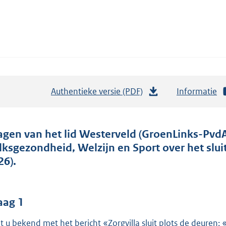
Authentieke versie (PDF)
b
Informatie
e
s
t
agen van het lid Westerveld (GroenLinks-PvdA
a
lksgezondheid, Welzijn en Sport over het sluit
n
26).
d
s
g
aag 1
r
t u bekend met het bericht «Zorgvilla sluit plots de deuren: