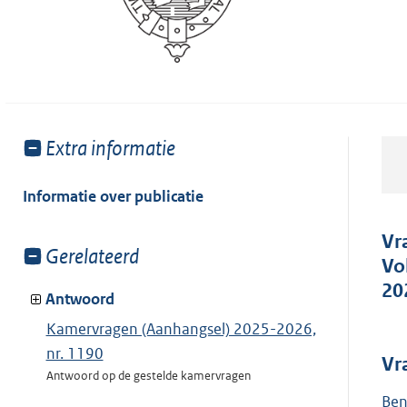
Toon
Extra informatie
meer
van:
Informatie over publicatie
Vr
Toon
Gerelateerd
Vo
meer
20
van:
Antwoord
Kamervragen (Aanhangsel) 2025-2026,
nr. 1190
Vr
Antwoord op de gestelde kamervragen
Ben