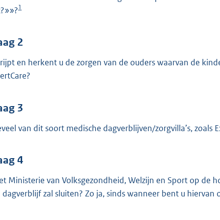
o
1
t?»»?
o
t
t
aag 2
e
rijpt en herkent u de zorgen van de ouders waarvan de kinder
:
ertCare?
3
7
aag 3
K
b
veel van dit soort medische dagverblijven/zorgvilla’s, zoals
aag 4
het Ministerie van Volksgezondheid, Welzijn en Sport op de 
 dagverblijf zal sluiten? Zo ja, sinds wanneer bent u hiervan