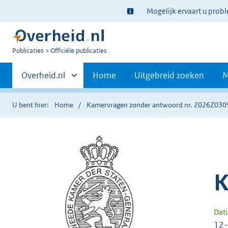
Ter
Mogelijk ervaart u prob
informatie:
U
Publicaties
Officiële publicaties
bent
Primaire
nu
Andere
Overheid.nl
Home
Uitgebreid zoeken
M
hier:
sites
navigatie
binnen
U bent hier:
Home
Kamervragen zonder antwoord nr. 2026Z030
K
Dat
12-