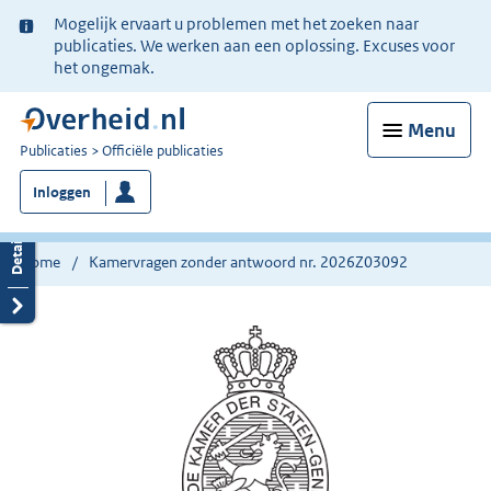
Ter
Mogelijk ervaart u problemen met het zoeken naar
informatie:
publicaties. We werken aan een oplossing. Excuses voor
het ongemak.
Menu
U
Publicaties
Officiële publicaties
bent
Inloggen
nu
hier:
Home
Kamervragen zonder antwoord nr. 2026Z03092