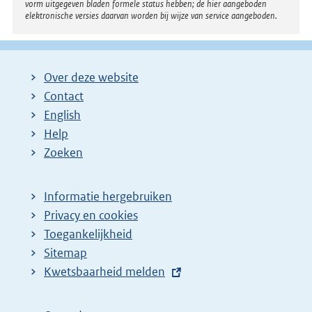
vorm uitgegeven bladen formele status hebben; de hier aangeboden
elektronische versies daarvan worden bij wijze van service aangeboden.
Over deze website
Contact
English
Help
Zoeken
Informatie hergebruiken
Privacy en cookies
Toegankelijkheid
Sitemap
E
Kwetsbaarheid melden
x
t