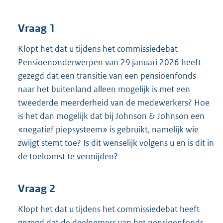
t
t
e
Vraag 1
:
3
Klopt het dat u tijdens het commissiedebat
8
Pensioenonderwerpen van 29 januari 2026 heeft
K
gezegd dat een transitie van een pensioenfonds
b
naar het buitenland alleen mogelijk is met een
tweederde meerderheid van de medewerkers? Hoe
is het dan mogelijk dat bij Johnson & Johnson een
«negatief piepsysteem» is gebruikt, namelijk wie
zwijgt stemt toe? Is dit wenselijk volgens u en is dit in
de toekomst te vermijden?
Vraag 2
Klopt het dat u tijdens het commissiedebat heeft
gezegd dat de deelnemers van het pensioenfonds