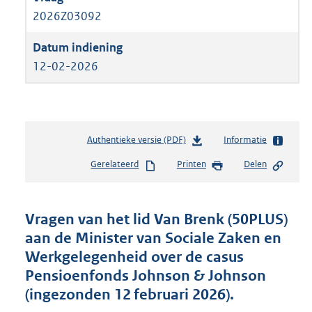
2026Z03092
12-02-2026
Authentieke versie (PDF)
b
Informatie
e
Gerelateerd
Printen
Delen
s
t
a
n
Vragen van het lid Van Brenk (50PLUS)
d
aan de Minister van Sociale Zaken en
s
Werkgelegenheid over de casus
g
r
Pensioenfonds Johnson & Johnson
o
(ingezonden 12 februari 2026).
o