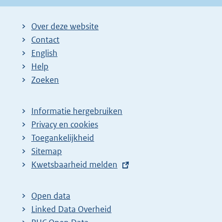
Over deze website
Contact
English
Help
Zoeken
Informatie hergebruiken
Privacy en cookies
Toegankelijkheid
Sitemap
E
Kwetsbaarheid melden
x
t
Open data
e
Linked Data Overheid
r