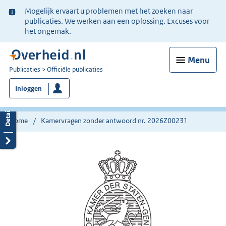
Ter
Mogelijk ervaart u problemen met het zoeken naar
informatie:
publicaties. We werken aan een oplossing. Excuses voor
het ongemak.
Menu
U
Publicaties
Officiële publicaties
bent
Inloggen
nu
hier:
Home
Kamervragen zonder antwoord nr. 2026Z00231