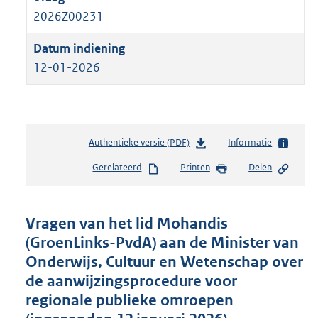
2026Z00231
12-01-2026
Authentieke versie (PDF)
b
Informatie
e
Gerelateerd
Printen
Delen
s
t
a
n
Vragen van het lid Mohandis
d
(GroenLinks-PvdA) aan de Minister van
s
Onderwijs, Cultuur en Wetenschap over
g
r
de aanwijzingsprocedure voor
o
regionale publieke omroepen
o