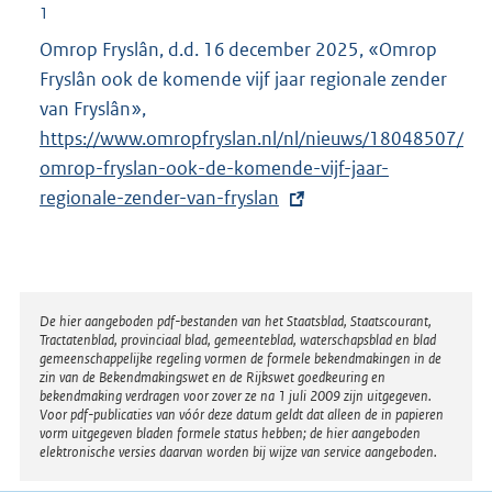
e
1
l
Omrop Fryslân, d.d. 16 december 2025, «Omrop
i
Fryslân ook de komende vijf jaar regionale zender
n
van Fryslân»,
E
k
https://www.omropfryslan.nl/nl/nieuws/18048507/
x
:
omrop-fryslan-ook-de-komende-vijf-jaar-
t
regionale-zender-van-fryslan
e
r
n
e
l
Disclaimer
De hier aangeboden pdf-bestanden van het Staatsblad, Staatscourant,
Tractatenblad, provinciaal blad, gemeenteblad, waterschapsblad en blad
i
gemeenschappelijke regeling vormen de formele bekendmakingen in de
n
zin van de Bekendmakingswet en de Rijkswet goedkeuring en
bekendmaking verdragen voor zover ze na 1 juli 2009 zijn uitgegeven.
k
Voor pdf-publicaties van vóór deze datum geldt dat alleen de in papieren
:
vorm uitgegeven bladen formele status hebben; de hier aangeboden
elektronische versies daarvan worden bij wijze van service aangeboden.