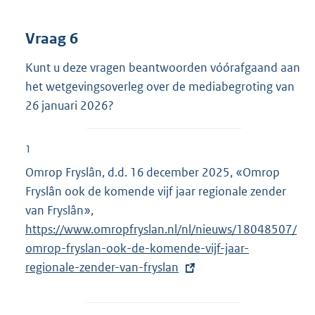
Vraag 6
Kunt u deze vragen beantwoorden vóórafgaand aan
het wetgevingsoverleg over de mediabegroting van
26 januari 2026?
1
Omrop Fryslân, d.d. 16 december 2025, «Omrop
Fryslân ook de komende vijf jaar regionale zender
van Fryslân»,
E
https://www.omropfryslan.nl/nl/nieuws/18048507/
x
omrop-fryslan-ook-de-komende-vijf-jaar-
t
regionale-zender-van-fryslan
e
r
n