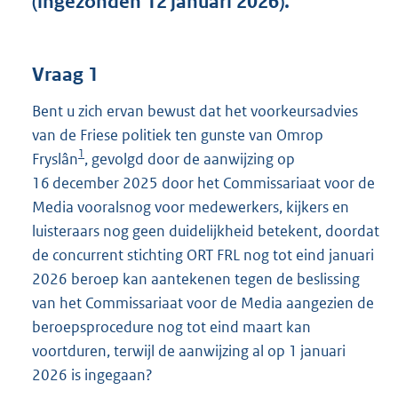
(ingezonden 12 januari 2026).
t
t
e
:
Vraag 1
3
8
Bent u zich ervan bewust dat het voorkeursadvies
K
van de Friese politiek ten gunste van Omrop
b
1
Fryslân
, gevolgd door de aanwijzing op
16 december 2025 door het Commissariaat voor de
Media vooralsnog voor medewerkers, kijkers en
luisteraars nog geen duidelijkheid betekent, doordat
de concurrent stichting ORT FRL nog tot eind januari
2026 beroep kan aantekenen tegen de beslissing
van het Commissariaat voor de Media aangezien de
beroepsprocedure nog tot eind maart kan
voortduren, terwijl de aanwijzing al op 1 januari
2026 is ingegaan?