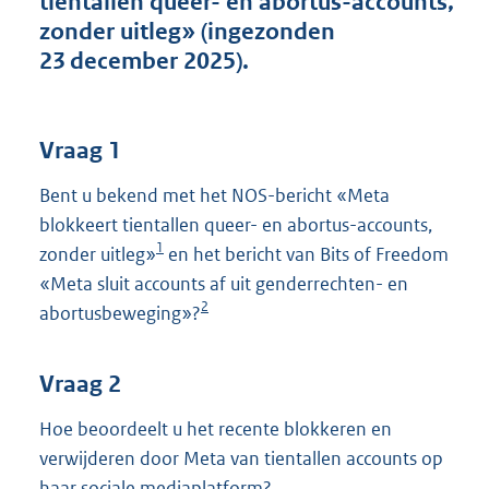
tientallen queer- en abortus-accounts,
t
zonder uitleg» (ingezonden
t
e
23 december 2025).
:
4
1
K
Vraag 1
b
Bent u bekend met het NOS-bericht «Meta
blokkeert tientallen queer- en abortus-accounts,
1
zonder uitleg»
en het bericht van Bits of Freedom
«Meta sluit accounts af uit genderrechten- en
2
abortusbeweging»?
Vraag 2
Hoe beoordeelt u het recente blokkeren en
verwijderen door Meta van tientallen accounts op
haar sociale mediaplatform?