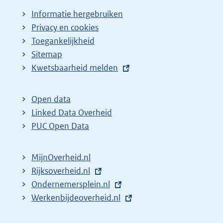
Informatie hergebruiken
Privacy en cookies
Toegankelijkheid
Sitemap
E
Kwetsbaarheid melden
x
t
Open data
e
Linked Data Overheid
r
PUC Open Data
n
e
MijnOverheid.nl
l
E
Rijksoverheid.nl
i
x
E
Ondernemersplein.nl
n
t
x
E
Werkenbijdeoverheid.nl
k
e
t
x
: