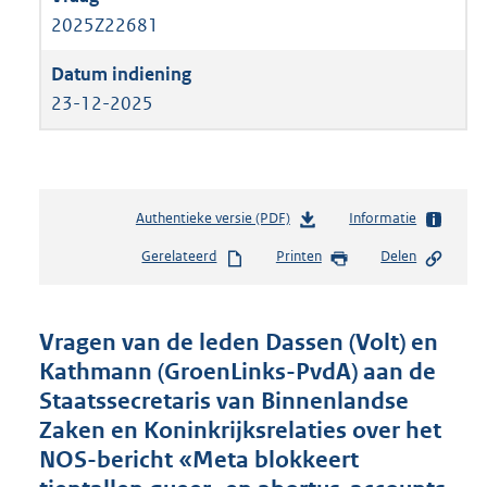
2025Z22681
23-12-2025
Authentieke versie (PDF)
b
Informatie
e
Gerelateerd
Printen
Delen
s
t
a
n
Vragen van de leden Dassen (Volt) en
d
Kathmann (GroenLinks-PvdA) aan de
s
Staatssecretaris van Binnenlandse
g
r
Zaken en Koninkrijksrelaties over het
o
NOS-bericht «Meta blokkeert
o