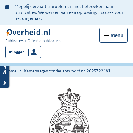
Ter
Mogelijk ervaart u problemen met het zoeken naar
informatie:
publicaties. We werken aan een oplossing. Excuses voor
het ongemak.
Menu
U
Publicaties
Officiële publicaties
bent
Inloggen
nu
hier:
Home
Kamervragen zonder antwoord nr. 2025Z22681