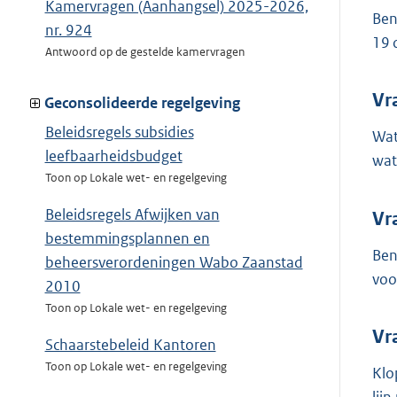
Kamervragen (Aanhangsel) 2025-2026,
Ben
nr. 924
19 
Antwoord op de gestelde kamervragen
Vr
Geconsolideerde regelgeving
Beleidsregels subsidies
Wat
leefbaarheidsbudget
wat
Toon op Lokale wet- en regelgeving
Beleidsregels Afwijken van
Vr
bestemmingsplannen en
Ben
beheersverordeningen Wabo Zaanstad
voo
2010
Toon op Lokale wet- en regelgeving
Vr
Schaarstebeleid Kantoren
Toon op Lokale wet- en regelgeving
Klo