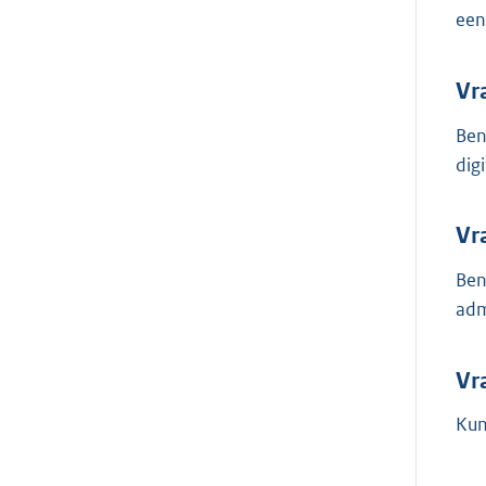
een
Vr
Ben
dig
Vr
Ben
adm
Vr
Kun