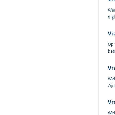
Waa
dig
Vr
Op 
bet
Vr
Wel
Zij
Vr
Wel