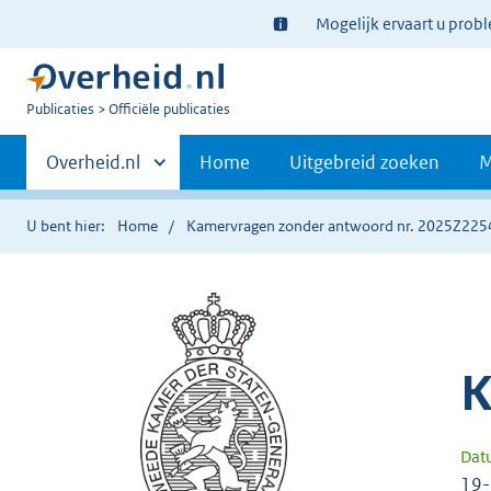
Ter
Mogelijk ervaart u prob
informatie:
U
Publicaties
Officiële publicaties
bent
Primaire
nu
Andere
Overheid.nl
Home
Uitgebreid zoeken
M
hier:
sites
navigatie
binnen
U bent hier:
Home
Kamervragen zonder antwoord nr. 2025Z225
K
Dat
19-