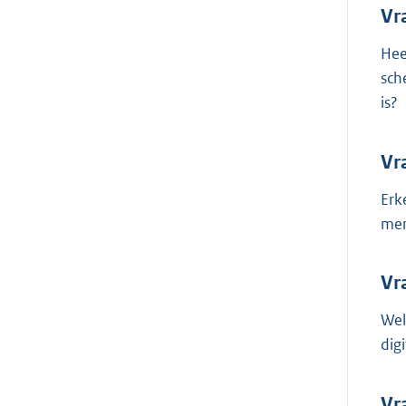
Vr
Hee
sch
is?
Vr
Erk
me
Vr
Wel
dig
Vr