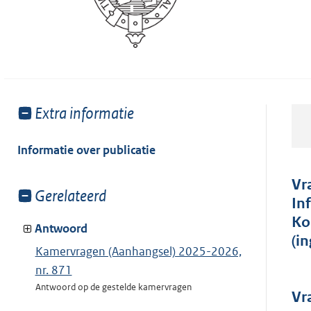
Toon
Extra informatie
meer
van:
Informatie over publicatie
Vr
Toon
Gerelateerd
In
meer
Ko
van:
Antwoord
(i
Kamervragen (Aanhangsel) 2025-2026,
nr. 871
Antwoord op de gestelde kamervragen
Vr