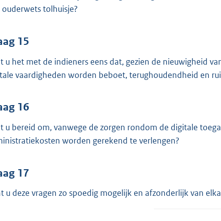
 ouderwets tolhuisje?
aag 15
t u het met de indieners eens dat, gezien de nieuwigheid van
itale vaardigheden worden beboet, terughoudendheid en rui
aag 16
t u bereid om, vanwege de zorgen rondom de digitale toegan
inistratiekosten worden gerekend te verlengen?
aag 17
t u deze vragen zo spoedig mogelijk en afzonderlijk van el