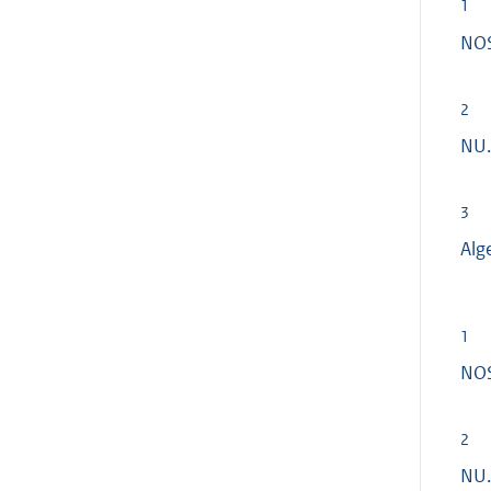
1
NOS
2
NU.
3
Alg
1
NOS
2
NU.