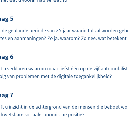
n met wat u vooraf had verwacht?
aag 5
in de geplande periode van 25 jaar waarin tol zal worden g
tes en aanmaningen? Zo ja, waarom? Zo nee, wat betekent d
aag 6
t u verklaren waarom maar liefst één op de vijf automobiliste
olg van problemen met de digitale toegankelijkheid?
aag 7
ft u inzicht in de achtergrond van de mensen die beboet wor
 kwetsbare sociaaleconomische positie?