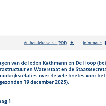
Authentieke versie (PDF)
b
Informatie
e
s
t
agen van de leden Kathmann en De Hoop (bei
a
frastructuur en Waterstaat en de Staatssecre
n
ninkrijksrelaties over de vele boetes voor het
d
ngezonden 19 december 2025).
s
g
r
aag 1