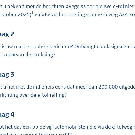
o
t u bekend met de berichten «Regels voor nieuwe e-tol niet
o
1
oktober 2025)
en «Betaalherinnering voor e-tolweg A24 kos
t
t
e
aag 2
:
 is uw reactie op deze berichten? Ontvangt u ook signalen ove
4
 is daarvan de strekking?
1
K
aag 3
b
t u het met de indieners eens dat meer dan 200.000 uitgedee
rlichting over de e-tolheffing?
aag 4
pt het dat één op de vijf automobilisten die via de e-tolweg r