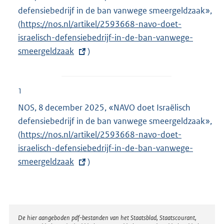
defensiebedrijf in de ban vanwege smeergeldzaak»,
(
E
https://nos.nl/artikel/2593668-navo-doet-
israelisch-defensiebedrijf-in-de-ban-vanwege-
x
smeergeldzaak
t
)
e
r
n
1
e
NOS, 8 december 2025, «NAVO doet Israëlisch
l
defensiebedrijf in de ban vanwege smeergeldzaak»,
i
(
E
https://nos.nl/artikel/2593668-navo-doet-
n
israelisch-defensiebedrijf-in-de-ban-vanwege-
x
k
smeergeldzaak
t
)
:
e
r
n
e
Disclaimer
De hier aangeboden pdf-bestanden van het Staatsblad, Staatscourant,