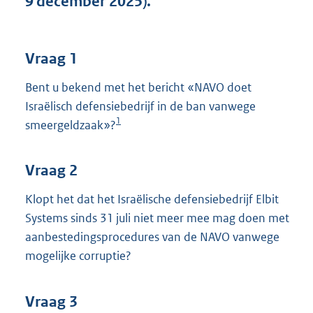
9 december 2025).
t
t
e
:
Vraag 1
4
0
Bent u bekend met het bericht «NAVO doet
K
Israëlisch defensiebedrijf in de ban vanwege
b
1
smeergeldzaak»?
Vraag 2
Klopt het dat het Israëlische defensiebedrijf Elbit
Systems sinds 31 juli niet meer mee mag doen met
aanbestedingsprocedures van de NAVO vanwege
mogelijke corruptie?
Vraag 3