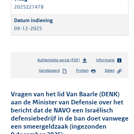
2025Z21478
09-12-2025
Authentieke versie (PDF)
b
Informatie
e
Gerelateerd
Printen
Delen
s
t
a
n
Vragen van het lid Van Baarle (DENK)
d
aan de Minister van Defensie over het
s
bericht dat de NAVO een Israëlisch
g
r
defensiebedrijf in de ban doet vanwege
o
een smeergeldzaak (ingezonden
o