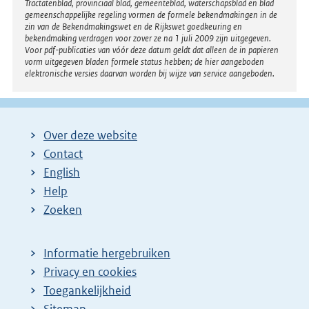
Tractatenblad, provinciaal blad, gemeenteblad, waterschapsblad en blad
l
gemeenschappelijke regeling vormen de formele bekendmakingen in de
i
zin van de Bekendmakingswet en de Rijkswet goedkeuring en
bekendmaking verdragen voor zover ze na 1 juli 2009 zijn uitgegeven.
n
Voor pdf-publicaties van vóór deze datum geldt dat alleen de in papieren
k
vorm uitgegeven bladen formele status hebben; de hier aangeboden
elektronische versies daarvan worden bij wijze van service aangeboden.
:
Over deze website
Contact
English
Help
Zoeken
Informatie hergebruiken
Privacy en cookies
Toegankelijkheid
Sitemap