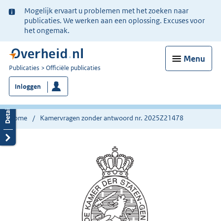
Ter
Mogelijk ervaart u problemen met het zoeken naar
informatie:
publicaties. We werken aan een oplossing. Excuses voor
het ongemak.
Menu
U
Publicaties
Officiële publicaties
bent
Inloggen
nu
hier:
Home
Kamervragen zonder antwoord nr. 2025Z21478