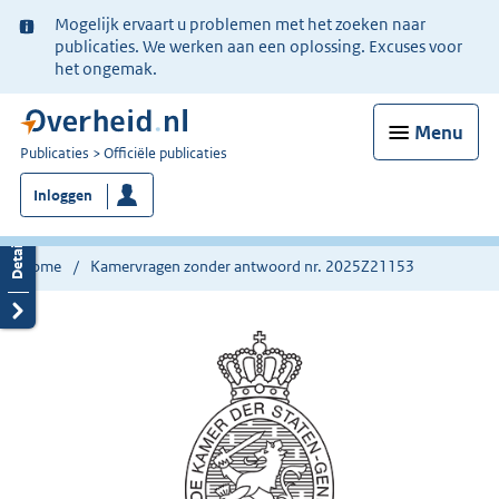
Ter
Mogelijk ervaart u problemen met het zoeken naar
informatie:
publicaties. We werken aan een oplossing. Excuses voor
het ongemak.
Menu
U
Publicaties
Officiële publicaties
bent
Inloggen
nu
hier:
Home
Kamervragen zonder antwoord nr. 2025Z21153