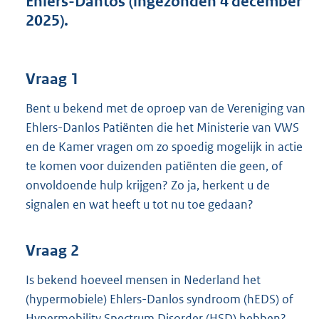
Ehlers-Dantos (ingezonden 4 december
t
2025).
t
e
:
3
Vraag 1
9
K
Bent u bekend met de oproep van de Vereniging van
b
Ehlers-Danlos Patiënten die het Ministerie van VWS
en de Kamer vragen om zo spoedig mogelijk in actie
te komen voor duizenden patiënten die geen, of
onvoldoende hulp krijgen? Zo ja, herkent u de
signalen en wat heeft u tot nu toe gedaan?
Vraag 2
Is bekend hoeveel mensen in Nederland het
(hypermobiele) Ehlers-Danlos syndroom (hEDS) of
Hypermobility Spectrum Disorder (HSD) hebben?