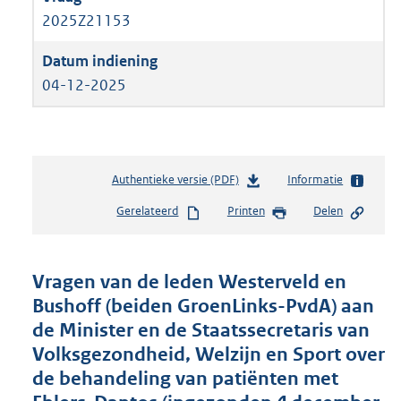
2025Z21153
04-12-2025
Authentieke versie (PDF)
b
Informatie
e
Gerelateerd
Printen
Delen
s
t
a
n
Vragen van de leden Westerveld en
d
Bushoff (beiden GroenLinks-PvdA) aan
s
de Minister en de Staatssecretaris van
g
r
Volksgezondheid, Welzijn en Sport over
o
de behandeling van patiënten met
o