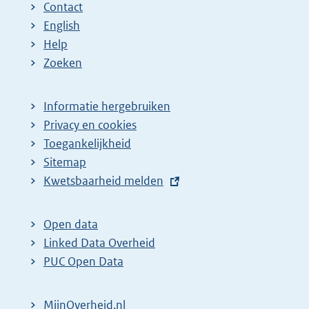
Contact
English
Help
Zoeken
Informatie hergebruiken
Privacy en cookies
Toegankelijkheid
Sitemap
E
Kwetsbaarheid melden
x
t
Open data
e
Linked Data Overheid
r
PUC Open Data
n
e
MijnOverheid.nl