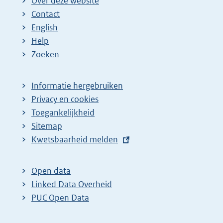
Over deze website
Contact
English
Help
Zoeken
Informatie hergebruiken
Privacy en cookies
Toegankelijkheid
Sitemap
E
Kwetsbaarheid melden
x
t
Open data
e
Linked Data Overheid
r
PUC Open Data
n
e