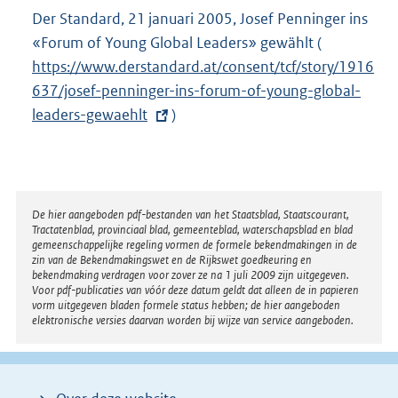
n
Der Standard, 21 januari 2005, Josef Penninger ins
e
«Forum of Young Global Leaders» gewählt (
E
l
https://www.derstandard.at/consent/tcf/story/1916
x
i
637/josef-penninger-ins-forum-of-young-global-
t
n
leaders-gewaehlt
)
e
k
r
:
n
e
l
Disclaimer
De hier aangeboden pdf-bestanden van het Staatsblad, Staatscourant,
Tractatenblad, provinciaal blad, gemeenteblad, waterschapsblad en blad
i
gemeenschappelijke regeling vormen de formele bekendmakingen in de
n
zin van de Bekendmakingswet en de Rijkswet goedkeuring en
bekendmaking verdragen voor zover ze na 1 juli 2009 zijn uitgegeven.
k
Voor pdf-publicaties van vóór deze datum geldt dat alleen de in papieren
:
vorm uitgegeven bladen formele status hebben; de hier aangeboden
elektronische versies daarvan worden bij wijze van service aangeboden.