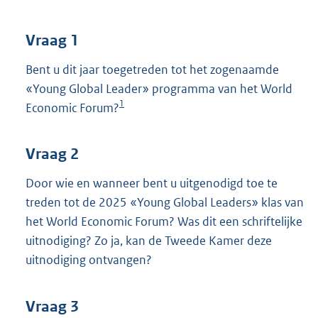
t
t
e
Vraag 1
:
4
Bent u dit jaar toegetreden tot het zogenaamde
1
«Young Global Leader» programma van het World
K
1
Economic Forum?
b
Vraag 2
Door wie en wanneer bent u uitgenodigd toe te
treden tot de 2025 «Young Global Leaders» klas van
het World Economic Forum? Was dit een schriftelijke
uitnodiging? Zo ja, kan de Tweede Kamer deze
uitnodiging ontvangen?
Vraag 3