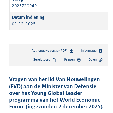
2025Z20949
02-12-2025
Authentieke versie (PDF)
b
Informatie
e
Gerelateerd
Printen
Delen
s
t
a
n
Vragen van het lid Van Houwelingen
d
(FVD) aan de Minister van Defensie
s
over het Young Global Leader
g
r
programma van het World Economic
o
Forum (ingezonden 2 december 2025).
o