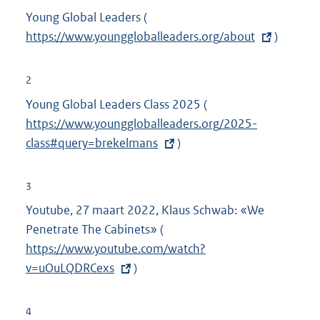
Young Global Leaders (
E
https://www.younggloballeaders.org/about
x
)
t
e
2
r
Young Global Leaders Class 2025 (
E
n
https://www.younggloballeaders.org/2025-
x
e
class#query=brekelmans
)
t
l
e
i
r
3
n
n
Youtube, 27 maart 2022, Klaus Schwab: «We
k
e
Penetrate The Cabinets» (
E
:
l
https://www.youtube.com/watch?
x
i
v=uOuLQDRCexs
)
t
n
e
k
r
4
: