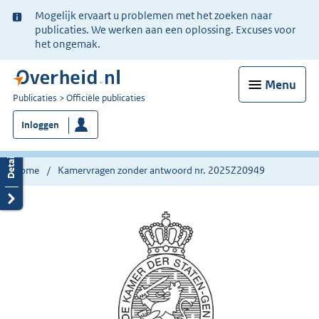
Ter
Mogelijk ervaart u problemen met het zoeken naar
informatie:
publicaties. We werken aan een oplossing. Excuses voor
het ongemak.
Menu
U
Publicaties
Officiële publicaties
bent
Inloggen
nu
hier:
Home
Kamervragen zonder antwoord nr. 2025Z20949