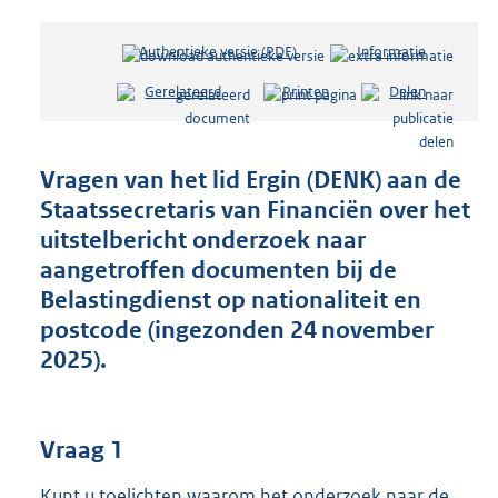
Authentieke versie (PDF)
b
Informatie
e
Gerelateerd
Printen
Delen
s
t
a
n
Vragen van het lid Ergin (DENK) aan de
d
Staatssecretaris van Financiën over het
s
uitstelbericht onderzoek naar
g
r
aangetroffen documenten bij de
o
Belastingdienst op nationaliteit en
o
postcode (ingezonden 24 november
t
2025).
t
e
:
3
Vraag 1
9
K
Kunt u toelichten waarom het onderzoek naar de
b