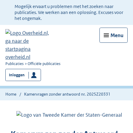
Ter
Mogelijk ervaart u problemen met het zoeken naar
informatie:
publicaties. We werken aan een oplossing. Excuses voor
het ongemak.
Menu
U
Publicaties
Officiële publicaties
bent
Inloggen
nu
hier:
Home
Kamervragen zonder antwoord nr. 2025Z20331