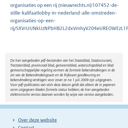
organisaties op een rij (nieuwrechts.nl/107452-de-
stille-kalifaatlobby-in-nederland-alle-omstreden-
organisaties-op-een-
rij/SXVrUUNkUzNPbHB2L2dxVmhyV204eUREOWEzL1
Disclaimer
De hier aangeboden pdf-bestanden van het Staatsblad, Staatscourant,
Tractatenblad, provinciaal blad, gemeenteblad, waterschapsblad en blad
gemeenschappelijke regeling vormen de formele bekendmakingen in de
zin van de Bekendmakingswet en de Rijkswet goedkeuring en
bekendmaking verdragen voor zover ze na 1 juli 2009 zijn uitgegeven.
Voor pdf-publicaties van vóór deze datum geldt dat alleen de in papieren
vorm uitgegeven bladen formele status hebben; de hier aangeboden
elektronische versies daarvan worden bij wijze van service aangeboden.
Over deze website
Contact