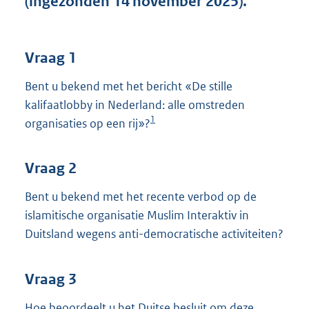
(ingezonden 14 november 2025).
t
t
e
:
Vraag 1
4
0
Bent u bekend met het bericht «De stille
K
kalifaatlobby in Nederland: alle omstreden
b
1
organisaties op een rij»?
Vraag 2
Bent u bekend met het recente verbod op de
islamitische organisatie Muslim Interaktiv in
Duitsland wegens anti-democratische activiteiten?
Vraag 3
Hoe beoordeelt u het Duitse besluit om deze