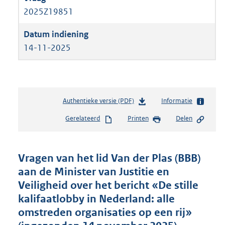
2025Z19851
14-11-2025
Authentieke versie (PDF)
b
Informatie
e
Gerelateerd
Printen
Delen
s
t
a
n
Vragen van het lid Van der Plas (BBB)
d
aan de Minister van Justitie en
s
Veiligheid over het bericht «De stille
g
r
kalifaatlobby in Nederland: alle
o
omstreden organisaties op een rij»
o