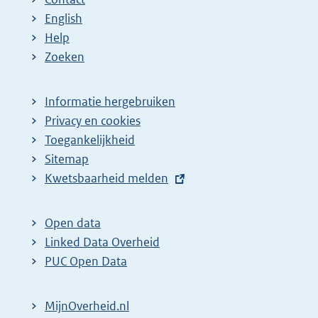
English
Help
Zoeken
Informatie hergebruiken
Privacy en cookies
Toegankelijkheid
Sitemap
E
Kwetsbaarheid melden
x
t
Open data
e
Linked Data Overheid
r
PUC Open Data
n
e
MijnOverheid.nl
l