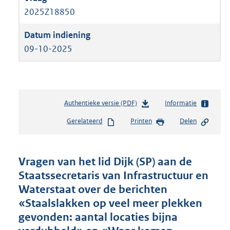
2025Z18850
09-10-2025
Authentieke versie (PDF)
b
Informatie
e
Gerelateerd
Printen
Delen
s
t
a
n
Vragen van het lid Dijk (SP) aan de
d
Staatssecretaris van Infrastructuur en
s
Waterstaat over de berichten
g
r
«Staalslakken op veel meer plekken
o
gevonden: aantal locaties bijna
o