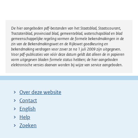
r
:
n
e
l
Disclaimer
De hier aangeboden pdf-bestanden van het Staatsblad, Staatscourant,
Tractatenblad, provinciaal blad, gemeenteblad, waterschapsblad en blad
i
gemeenschappelijke regeling vormen de formele bekendmakingen in de
n
zin van de Bekendmakingswet en de Rijkswet goedkeuring en
bekendmaking verdragen voor zover ze na 1 juli 2009 zijn uitgegeven.
k
Voor pdf-publicaties van vóór deze datum geldt dat alleen de in papieren
:
vorm uitgegeven bladen formele status hebben; de hier aangeboden
elektronische versies daarvan worden bij wijze van service aangeboden.
Over deze website
Contact
English
Help
Zoeken