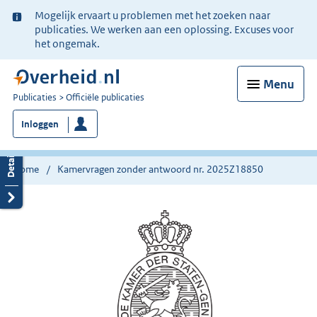
Ter
Mogelijk ervaart u problemen met het zoeken naar
informatie:
publicaties. We werken aan een oplossing. Excuses voor
het ongemak.
Menu
U
Publicaties
Officiële publicaties
bent
Inloggen
nu
hier:
Home
Kamervragen zonder antwoord nr. 2025Z18850