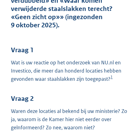
verdubbeld» en «Waar komen
t
verwijderde staalslakken terecht?
t
e
«Geen zicht op»» (ingezonden
:
9 oktober 2025).
3
9
K
b
Vraag 1
Wat is uw reactie op het onderzoek van NU.nl en
Investico, die meer dan honderd locaties hebben
1
gevonden waar staalslakken zijn toegepast?
Vraag 2
Waren deze locaties al bekend bij uw ministerie? Zo
ja, waarom is de Kamer hier niet eerder over
geïnformeerd? Zo nee, waarom niet?