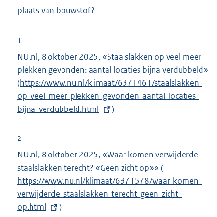
plaats van bouwstof?
1
NU.nl, 8 oktober 2025, «Staalslakken op veel meer
plekken gevonden: aantal locaties bijna verdubbeld»
(
E
https://www.nu.nl/klimaat/6371461/staalslakken-
op-veel-meer-plekken-gevonden-aantal-locaties-
x
bijna-verdubbeld.html
t
)
e
r
2
n
NU.nl, 8 oktober 2025, «Waar komen verwijderde
e
staalslakken terecht? «Geen zicht op»» (
E
l
https://www.nu.nl/klimaat/6371578/waar-komen-
x
i
verwijderde-staalslakken-terecht-geen-zicht-
t
n
op.html
)
e
k