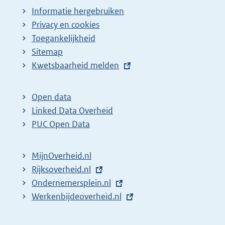
Informatie hergebruiken
Privacy en cookies
Toegankelijkheid
Sitemap
E
Kwetsbaarheid melden
x
t
Open data
e
Linked Data Overheid
r
PUC Open Data
n
e
MijnOverheid.nl
l
E
Rijksoverheid.nl
i
x
E
Ondernemersplein.nl
n
t
x
E
Werkenbijdeoverheid.nl
k
e
t
x
:
r
e
t