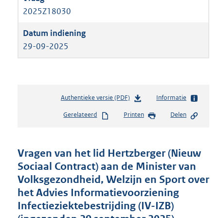
2025Z18030
29-09-2025
Authentieke versie (PDF)
b
Informatie
e
Gerelateerd
Printen
Delen
s
t
a
n
Vragen van het lid Hertzberger (Nieuw
d
Sociaal Contract) aan de Minister van
s
Volksgezondheid, Welzijn en Sport over
g
r
het Advies Informatievoorziening
o
Infectieziektebestrijding (IV-IZB)
o