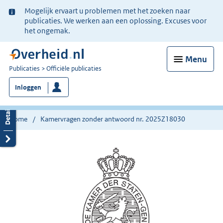
Ter
Mogelijk ervaart u problemen met het zoeken naar
informatie:
publicaties. We werken aan een oplossing. Excuses voor
het ongemak.
Menu
U
Publicaties
Officiële publicaties
bent
Inloggen
nu
hier:
Home
Kamervragen zonder antwoord nr. 2025Z18030