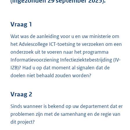
(ingezonden 29 september 2025).
t
t
e
:
Vraag 1
4
1
Wat was de aanleiding voor u en uw ministerie om
K
het Adviescollege ICT-toetsing te verzoeken om een
b
onderzoek uit te voeren naar het programma
Informatievoorziening Infectieziektebestrijding (IV-
IZB)? Had u op dat moment al signalen dat de
doelen niet behaald zouden worden?
Vraag 2
Sinds wanneer is bekend op uw departement dat er
problemen zijn met de samenhang en de regie van
dit project?