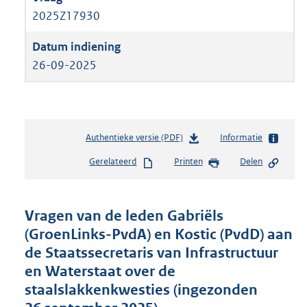
2025Z17930
26-09-2025
Authentieke versie (PDF)
b
Informatie
e
Gerelateerd
Printen
Delen
s
t
a
n
Vragen van de leden Gabriëls
d
(GroenLinks-PvdA) en Kostic (PvdD) aan
s
de Staatssecretaris van Infrastructuur
g
r
en Waterstaat over de
o
staalslakkenkwesties (ingezonden
o