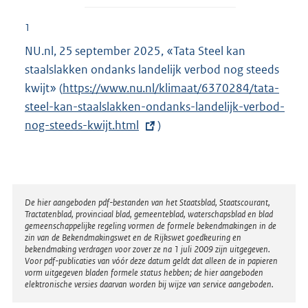
1
NU.nl, 25 september 2025, «Tata Steel kan
staalslakken ondanks landelijk verbod nog steeds
kwijt» (
E
https://www.nu.nl/klimaat/6370284/tata-
steel-kan-staalslakken-ondanks-landelijk-verbod-
x
nog-steeds-kwijt.html
t
)
e
r
n
e
Disclaimer
De hier aangeboden pdf-bestanden van het Staatsblad, Staatscourant,
Tractatenblad, provinciaal blad, gemeenteblad, waterschapsblad en blad
l
gemeenschappelijke regeling vormen de formele bekendmakingen in de
i
zin van de Bekendmakingswet en de Rijkswet goedkeuring en
bekendmaking verdragen voor zover ze na 1 juli 2009 zijn uitgegeven.
n
Voor pdf-publicaties van vóór deze datum geldt dat alleen de in papieren
k
vorm uitgegeven bladen formele status hebben; de hier aangeboden
elektronische versies daarvan worden bij wijze van service aangeboden.
: