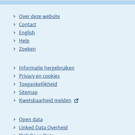
Over deze website
Contact
English
Help
Zoeken
Informatie hergebruiken
Privacy en cookies
Toegankelijkheid
Sitemap
E
Kwetsbaarheid melden
x
t
Open data
e
Linked Data Overheid
r