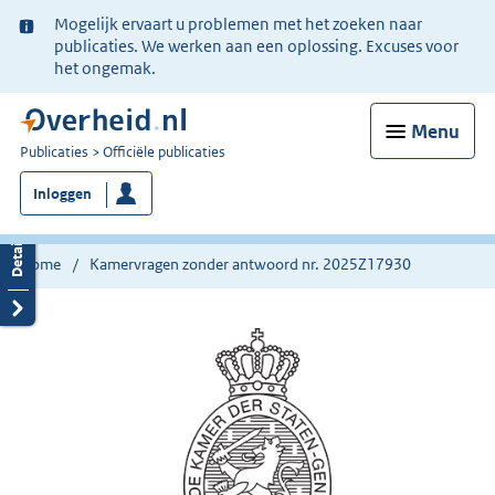
Ter
Mogelijk ervaart u problemen met het zoeken naar
informatie:
publicaties. We werken aan een oplossing. Excuses voor
het ongemak.
Menu
U
Publicaties
Officiële publicaties
bent
Inloggen
nu
hier:
Home
Kamervragen zonder antwoord nr. 2025Z17930