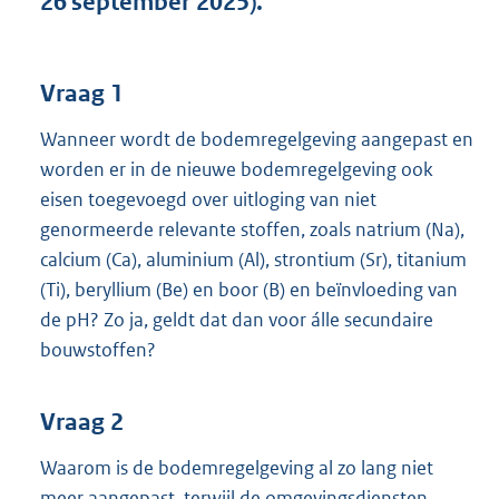
26 september 2025).
t
t
e
:
Vraag 1
4
4
Wanneer wordt de bodemregelgeving aangepast en
K
worden er in de nieuwe bodemregelgeving ook
b
eisen toegevoegd over uitloging van niet
genormeerde relevante stoffen, zoals natrium (Na),
calcium (Ca), aluminium (Al), strontium (Sr), titanium
(Ti), beryllium (Be) en boor (B) en beïnvloeding van
de pH? Zo ja, geldt dat dan voor álle secundaire
bouwstoffen?
Vraag 2
Waarom is de bodemregelgeving al zo lang niet
meer aangepast, terwijl de omgevingsdiensten