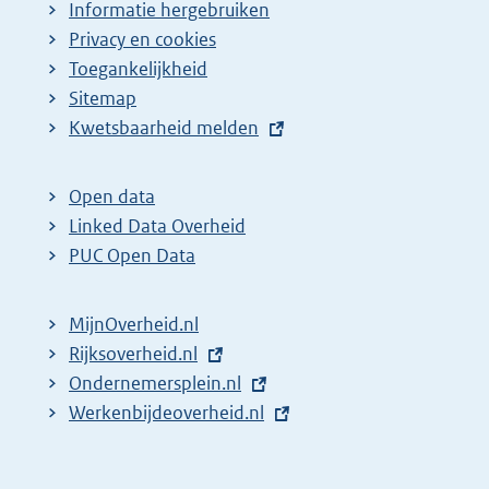
Informatie hergebruiken
Privacy en cookies
Toegankelijkheid
Sitemap
E
Kwetsbaarheid melden
x
t
Open data
e
Linked Data Overheid
r
PUC Open Data
n
e
MijnOverheid.nl
l
E
Rijksoverheid.nl
i
x
E
Ondernemersplein.nl
n
t
x
E
Werkenbijdeoverheid.nl
k
e
t
x
:
r
e
t