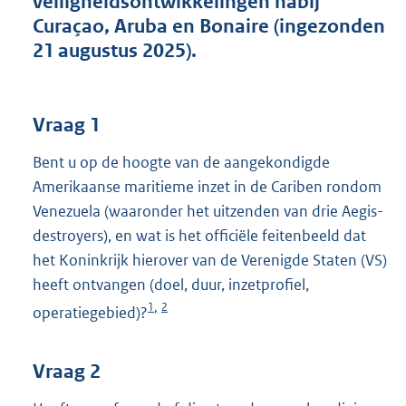
veiligheidsontwikkelingen nabij
t
Curaçao, Aruba en Bonaire (ingezonden
t
e
21 augustus 2025).
:
4
1
K
Vraag 1
b
Bent u op de hoogte van de aangekondigde
Amerikaanse maritieme inzet in de Cariben rondom
Venezuela (waaronder het uitzenden van drie Aegis-
destroyers), en wat is het officiële feitenbeeld dat
het Koninkrijk hierover van de Verenigde Staten (VS)
heeft ontvangen (doel, duur, inzetprofiel,
1
2
,
operatiegebied)?
Vraag 2