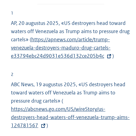
1
AP, 20 augustus 2025, «US destroyers head toward
waters off Venezuela as Trump aims to pressure drug
cartels» (
E
https://apnews.com/article/trump-
venezuela-destroyers-maduro-drug-cartels-
x
e33794ebc24d9031e536d132ce205b4c
t
)
e
r
2
n
ABC News, 19 augustus 2025, «US destroyers head
e
toward waters off Venezuela as Trump aims to
l
pressure drug cartels» (
E
i
https://abcnews.go.com/US/wireStory/us-
x
n
destroyers-head-waters-off-venezuela-trump-aims-
t
k
124781567
)
e
:
r