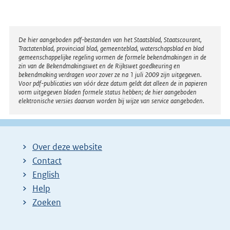
n
e
l
Disclaimer
De hier aangeboden pdf-bestanden van het Staatsblad, Staatscourant,
Tractatenblad, provinciaal blad, gemeenteblad, waterschapsblad en blad
i
gemeenschappelijke regeling vormen de formele bekendmakingen in de
n
zin van de Bekendmakingswet en de Rijkswet goedkeuring en
bekendmaking verdragen voor zover ze na 1 juli 2009 zijn uitgegeven.
k
Voor pdf-publicaties van vóór deze datum geldt dat alleen de in papieren
:
vorm uitgegeven bladen formele status hebben; de hier aangeboden
elektronische versies daarvan worden bij wijze van service aangeboden.
Over deze website
Contact
English
Help
Zoeken