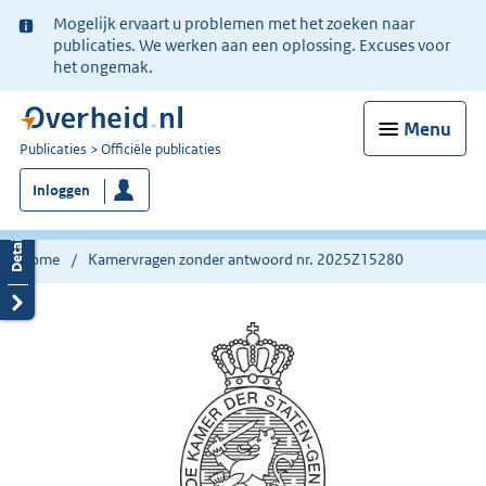
Ter
Mogelijk ervaart u problemen met het zoeken naar
informatie:
publicaties. We werken aan een oplossing. Excuses voor
het ongemak.
Menu
U
Publicaties
Officiële publicaties
bent
Inloggen
nu
hier:
Home
Kamervragen zonder antwoord nr. 2025Z15280