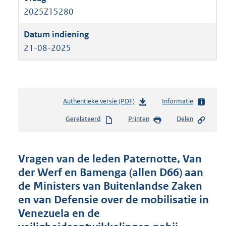
2025Z15280
21-08-2025
Authentieke versie (PDF)
b
Informatie
e
Gerelateerd
Printen
Delen
s
t
a
n
Vragen van de leden Paternotte, Van
d
der Werf en Bamenga (allen D66) aan
s
de Ministers van Buitenlandse Zaken
g
r
en van Defensie over de mobilisatie in
o
Venezuela en de
o