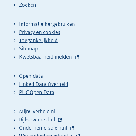
Zoeken
Informatie hergebruiken
Privacy en cookies
Toegankelijkheid
Sitemap
E
Kwetsbaarheid melden
x
t
Open data
e
Linked Data Overheid
r
PUC Open Data
n
e
MijnOverheid.nl
l
E
Rijksoverheid.nl
i
x
E
Ondernemersplein.nl
n