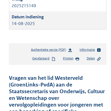
2025Z15149
14-08-2025
Authentieke versie (PDF)
b
Informatie
e
Gerelateerd
Printen
Delen
s
t
a
n
Vragen van het lid Westerveld
d
(GroenLinks-PvdA) aan de
s
Staatssecretaris van Onderwijs, Cultuur
g
r
en Wetenschap over
o
vervolgopleidingen voor jongeren met
o