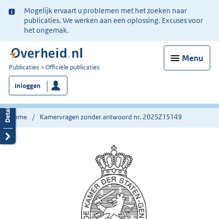
Ter
Mogelijk ervaart u problemen met het zoeken naar
informatie:
publicaties. We werken aan een oplossing. Excuses voor
het ongemak.
Menu
U
Publicaties
Officiële publicaties
bent
Inloggen
nu
hier:
Home
Kamervragen zonder antwoord nr. 2025Z15149