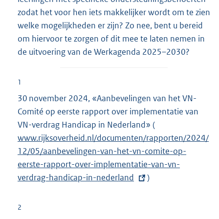
zodat het voor hen iets makkelijker wordt om te zien
welke mogelijkheden er zijn? Zo nee, bent u bereid
om hiervoor te zorgen of dit mee te laten nemen in
de uitvoering van de Werkagenda 2025–2030?
1
30 november 2024, «Aanbevelingen van het VN-
Comité op eerste rapport over implementatie van
VN-verdrag Handicap in Nederland» (
E
www.rijksoverheid.nl/documenten/rapporten/2024/
x
12/05/aanbevelingen-van-het-vn-comite-op-
t
eerste-rapport-over-implementatie-van-vn-
e
verdrag-handicap-in-nederland
)
r
n
e
2
l