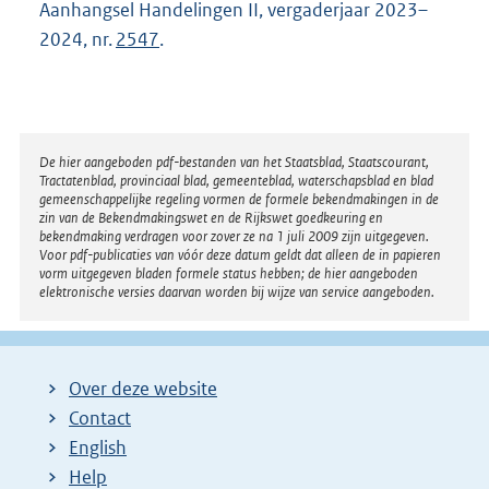
Aanhangsel Handelingen II, vergaderjaar 2023–
i
2024, nr.
2547
.
n
k
:
Disclaimer
De hier aangeboden pdf-bestanden van het Staatsblad, Staatscourant,
Tractatenblad, provinciaal blad, gemeenteblad, waterschapsblad en blad
gemeenschappelijke regeling vormen de formele bekendmakingen in de
zin van de Bekendmakingswet en de Rijkswet goedkeuring en
bekendmaking verdragen voor zover ze na 1 juli 2009 zijn uitgegeven.
Voor pdf-publicaties van vóór deze datum geldt dat alleen de in papieren
vorm uitgegeven bladen formele status hebben; de hier aangeboden
elektronische versies daarvan worden bij wijze van service aangeboden.
Over deze website
Contact
English
Help