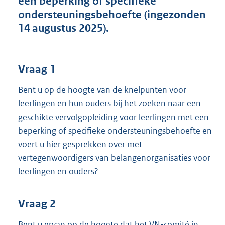
een beperking of specifieke
t
ondersteuningsbehoefte (ingezonden
t
e
14 augustus 2025).
:
3
8
K
Vraag 1
b
Bent u op de hoogte van de knelpunten voor
leerlingen en hun ouders bij het zoeken naar een
geschikte vervolgopleiding voor leerlingen met een
beperking of specifieke ondersteuningsbehoefte en
voert u hier gesprekken over met
vertegenwoordigers van belangenorganisaties voor
leerlingen en ouders?
Vraag 2
Bent u ervan op de hoogte dat het VN-comité in