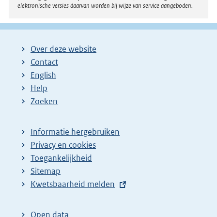
elektronische versies daarvan worden bij wijze van service aangeboden.
Over deze website
Contact
English
Help
Zoeken
Informatie hergebruiken
Privacy en cookies
Toegankelijkheid
Sitemap
E
Kwetsbaarheid melden
x
t
Open data