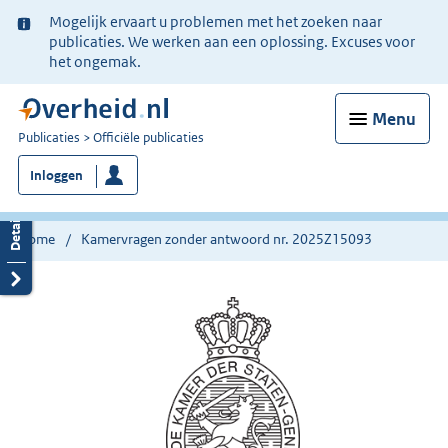
Ter
Mogelijk ervaart u problemen met het zoeken naar
informatie:
publicaties. We werken aan een oplossing. Excuses voor
het ongemak.
Menu
U
Publicaties
Officiële publicaties
bent
Inloggen
nu
hier:
Home
Kamervragen zonder antwoord nr. 2025Z15093