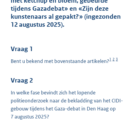
met ketchup en bloem, gebeurde
t
tijdens Gazadebat» en «Zijn deze
t
e
kunstenaars al gepakt?» (ingezonden
:
12 augustus 2025).
4
4
K
b
Vraag 1
1
2
3
Bent u bekend met bovenstaande artikelen?
Vraag 2
In welke fase bevindt zich het lopende
politieonderzoek naar de bekladding van het CIDI-
gebouw tijdens het Gaza-debat in Den Haag op
7 augustus 2025?