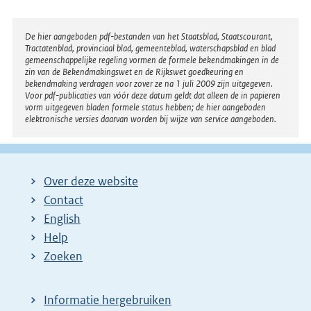
e
l
Disclaimer
De hier aangeboden pdf-bestanden van het Staatsblad, Staatscourant,
Tractatenblad, provinciaal blad, gemeenteblad, waterschapsblad en blad
i
gemeenschappelijke regeling vormen de formele bekendmakingen in de
n
zin van de Bekendmakingswet en de Rijkswet goedkeuring en
bekendmaking verdragen voor zover ze na 1 juli 2009 zijn uitgegeven.
k
Voor pdf-publicaties van vóór deze datum geldt dat alleen de in papieren
:
vorm uitgegeven bladen formele status hebben; de hier aangeboden
elektronische versies daarvan worden bij wijze van service aangeboden.
Over deze website
Contact
English
Help
Zoeken
Informatie hergebruiken