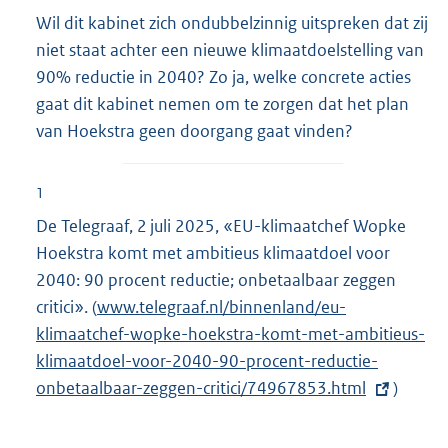
Wil dit kabinet zich ondubbelzinnig uitspreken dat zij
niet staat achter een nieuwe klimaatdoelstelling van
90% reductie in 2040? Zo ja, welke concrete acties
gaat dit kabinet nemen om te zorgen dat het plan
van Hoekstra geen doorgang gaat vinden?
1
De Telegraaf, 2 juli 2025, «EU-klimaatchef Wopke
Hoekstra komt met ambitieus klimaatdoel voor
2040: 90 procent reductie; onbetaalbaar zeggen
critici». (
E
www.telegraaf.nl/binnenland/eu-
klimaatchef-wopke-hoekstra-komt-met-ambitieus-
x
klimaatdoel-voor-2040-90-procent-reductie-
t
onbetaalbaar-zeggen-critici/74967853.html
e
)
r
n