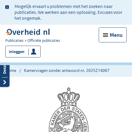
Ter
Mogelijk ervaart u problemen met het zoeken naar
informatie:
publicaties. We werken aan een oplossing. Excuses voor
het ongemak.
Menu
U
Publicaties
Officiële publicaties
bent
Inloggen
nu
hier:
Home
Kamervragen zonder antwoord nr. 2025Z14067