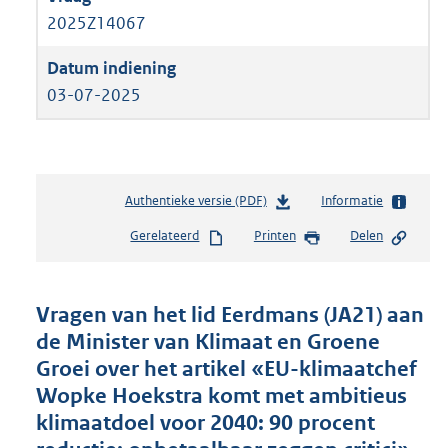
2025Z14067
03-07-2025
Authentieke versie (PDF)
b
Informatie
e
Gerelateerd
Printen
Delen
s
t
a
n
Vragen van het lid Eerdmans (JA21) aan
d
de Minister van Klimaat en Groene
s
Groei over het artikel «EU-klimaatchef
g
r
Wopke Hoekstra komt met ambitieus
o
klimaatdoel voor 2040: 90 procent
o