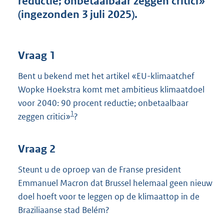
reductie; onbetaalbaar zeggen critici»
t
(ingezonden 3 juli 2025).
t
e
:
3
Vraag 1
9
K
Bent u bekend met het artikel «EU-klimaatchef
b
Wopke Hoekstra komt met ambitieus klimaatdoel
voor 2040: 90 procent reductie; onbetaalbaar
1
zeggen critici»
?
Vraag 2
Steunt u de oproep van de Franse president
Emmanuel Macron dat Brussel helemaal geen nieuw
doel hoeft voor te leggen op de klimaattop in de
Braziliaanse stad Belém?