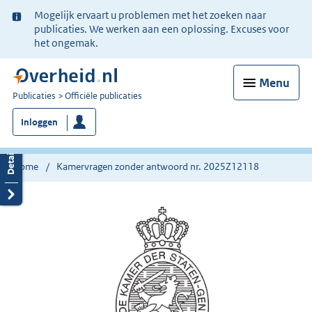
Ter
Mogelijk ervaart u problemen met het zoeken naar
informatie:
publicaties. We werken aan een oplossing. Excuses voor
het ongemak.
Menu
U
Publicaties
Officiële publicaties
bent
Inloggen
nu
hier:
Home
Kamervragen zonder antwoord nr. 2025Z12118