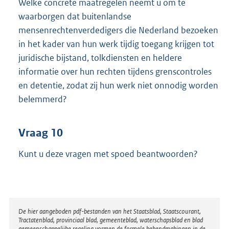
Welke concrete maatregelen neemt u om te
waarborgen dat buitenlandse
mensenrechtenverdedigers die Nederland bezoeken
in het kader van hun werk tijdig toegang krijgen tot
juridische bijstand, tolkdiensten en heldere
informatie over hun rechten tijdens grenscontroles
en detentie, zodat zij hun werk niet onnodig worden
belemmerd?
Vraag 10
Kunt u deze vragen met spoed beantwoorden?
Disclaimer
De hier aangeboden pdf-bestanden van het Staatsblad, Staatscourant,
Tractatenblad, provinciaal blad, gemeenteblad, waterschapsblad en blad
gemeenschappelijke regeling vormen de formele bekendmakingen in de