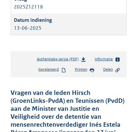
2025Z12118
13-06-2025
Authentieke versie (PDF)
b
Informatie
e
Gerelateerd
Printen
Delen
s
t
a
n
Vragen van de leden Hirsch
d
(GroenLinks-PvdA) en Teunissen (PvdD)
s
aan de Minister van Justitie en
g
r
Veiligheid over de detentie van
o
mensenrechtenverdediger Inés Estela
o