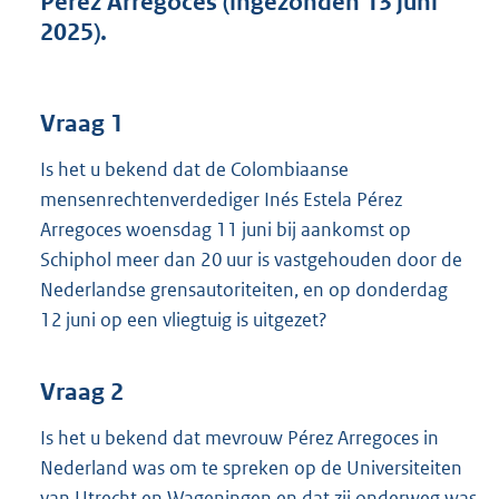
Pérez Arregoces (ingezonden 13 juni
t
2025).
t
e
:
3
Vraag 1
9
K
Is het u bekend dat de Colombiaanse
b
mensenrechtenverdediger Inés Estela Pérez
Arregoces woensdag 11 juni bij aankomst op
Schiphol meer dan 20 uur is vastgehouden door de
Nederlandse grensautoriteiten, en op donderdag
12 juni op een vliegtuig is uitgezet?
Vraag 2
Is het u bekend dat mevrouw Pérez Arregoces in
Nederland was om te spreken op de Universiteiten
van Utrecht en Wageningen en dat zij onderweg was