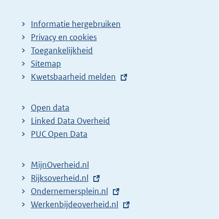
Informatie hergebruiken
Privacy en cookies
Toegankelijkheid
Sitemap
E
Kwetsbaarheid melden
x
t
Open data
e
Linked Data Overheid
r
PUC Open Data
n
e
MijnOverheid.nl
l
E
Rijksoverheid.nl
i
x
E
Ondernemersplein.nl
n
t
x
E
Werkenbijdeoverheid.nl
k
e
t
x