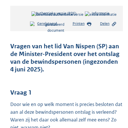
Authentieke versie (PDF)
b
Informatie
e
Gerelateerd
Printen
Delen
s
t
a
n
Vragen van het lid Van Nispen (SP) aan
d
de Minister-President over het ontslag
s
van de bewindspersonen (ingezonden
g
r
4 juni 2025).
o
o
t
Vraag 1
t
e
:
Door wie en op welk moment is precies besloten dat
3
aan al deze bewindspersonen ontslag is verleend?
4
Waren zij het daar ook allemaal zelf mee eens? Zo
K
niet, waarom niet?
b