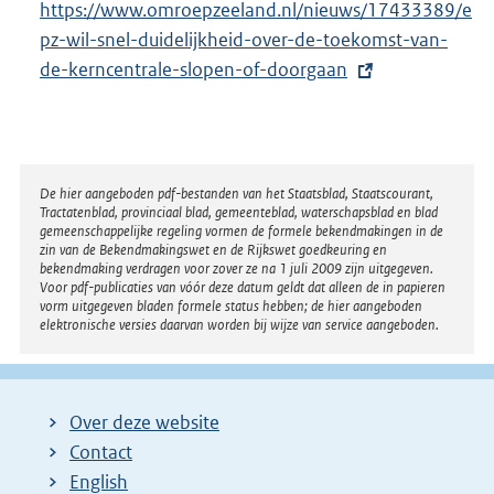
https://www.omroepzeeland.nl/nieuws/17433389/e
x
pz-wil-snel-duidelijkheid-over-de-toekomst-van-
t
de-kerncentrale-slopen-of-doorgaan
e
r
n
e
l
Disclaimer
De hier aangeboden pdf-bestanden van het Staatsblad, Staatscourant,
Tractatenblad, provinciaal blad, gemeenteblad, waterschapsblad en blad
i
gemeenschappelijke regeling vormen de formele bekendmakingen in de
n
zin van de Bekendmakingswet en de Rijkswet goedkeuring en
bekendmaking verdragen voor zover ze na 1 juli 2009 zijn uitgegeven.
k
Voor pdf-publicaties van vóór deze datum geldt dat alleen de in papieren
:
vorm uitgegeven bladen formele status hebben; de hier aangeboden
elektronische versies daarvan worden bij wijze van service aangeboden.
Over deze website
Contact
English