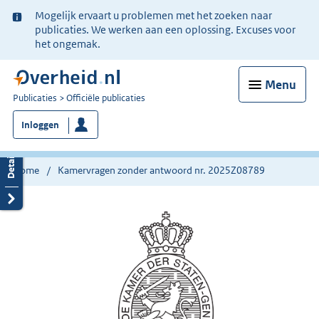
Ter
Mogelijk ervaart u problemen met het zoeken naar
informatie:
publicaties. We werken aan een oplossing. Excuses voor
het ongemak.
Menu
U
Publicaties
Officiële publicaties
bent
Inloggen
nu
hier:
Home
Kamervragen zonder antwoord nr. 2025Z08789