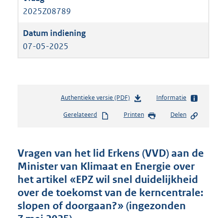
2025Z08789
07-05-2025
Authentieke versie (PDF)
b
Informatie
e
Gerelateerd
Printen
Delen
s
t
a
n
Vragen van het lid Erkens (VVD) aan de
d
Minister van Klimaat en Energie over
s
het artikel «EPZ wil snel duidelijkheid
g
r
over de toekomst van de kerncentrale:
o
slopen of doorgaan?» (ingezonden
o