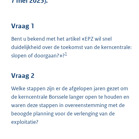
7 mei 2025).
t
t
e
:
Vraag 1
3
8
Bent u bekend met het artikel «EPZ wil snel
K
duidelijkheid over de toekomst van de kerncentrale:
b
1
slopen of doorgaan?»?
Vraag 2
Welke stappen zijn er de afgelopen jaren gezet om
de kerncentrale Borssele langer open te houden en
waren deze stappen in overeenstemming met de
beoogde planning voor de verlenging van de
exploitatie?