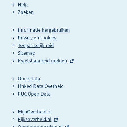
Help
Zoeken
Informatie hergebruiken
Privacy en cookies
Toegankelijkheid
Sitemap
E
Kwetsbaarheid melden
x
t
Open data
e
Linked Data Overheid
r
PUC Open Data
n
e
MijnOverheid.nl
l
E
Rijksoverheid.nl
i