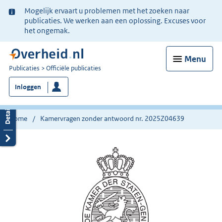
Ter
Mogelijk ervaart u problemen met het zoeken naar
informatie:
publicaties. We werken aan een oplossing. Excuses voor
het ongemak.
Menu
U
Publicaties
Officiële publicaties
bent
Inloggen
nu
hier:
Home
Kamervragen zonder antwoord nr. 2025Z04639