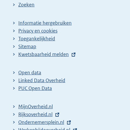
Zoeken
Informatie hergebruiken
Privacy en cookies
Toegankelijkheid
Sitemap
E
Kwetsbaarheid melden
x
t
Open data
e
Linked Data Overheid
r
PUC Open Data
n
e
MijnOverheid.nl
l
E
Rijksoverheid.nl
i
x
E
Ondernemersplein.nl
n
t
x
E
Werkenbijdeoverheid.nl