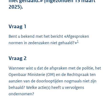
niet gehaald.» (ingezonden 13 maart
t
2025).
t
e
:
4
Vraag 1
1
K
Bent u bekend met het bericht «Afgesproken
b
1
normen in zedenzaken niet gehaald?»
Vraag 2
Wanneer wist u dat de afspraken met de politie, het
Openbaar Ministerie (OM) en de Rechtspraak ten
aanzien van de doorlooptijden nogmaals niet zijn
behaald? Welke actie(s) heeft u vervolgens
ondernomen?