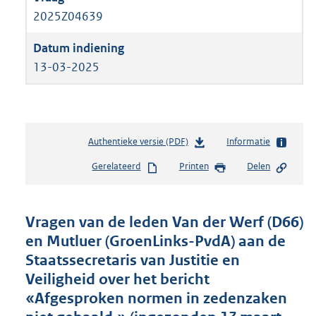
2025Z04639
13-03-2025
Authentieke versie (PDF)
b
Informatie
e
Gerelateerd
Printen
Delen
s
t
a
n
Vragen van de leden Van der Werf (D66)
d
en Mutluer (GroenLinks-PvdA) aan de
s
Staatssecretaris van Justitie en
g
r
Veiligheid over het bericht
o
«Afgesproken normen in zedenzaken
o