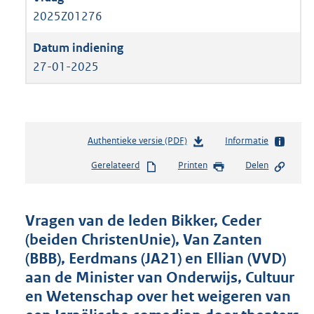
2025Z01276
27-01-2025
Authentieke versie (PDF)
b
Informatie
e
Gerelateerd
Printen
Delen
s
t
a
n
Vragen van de leden Bikker, Ceder
d
(beiden ChristenUnie), Van Zanten
s
(BBB), Eerdmans (JA21) en Ellian (VVD)
g
r
aan de Minister van Onderwijs, Cultuur
o
en Wetenschap over het weigeren van
o