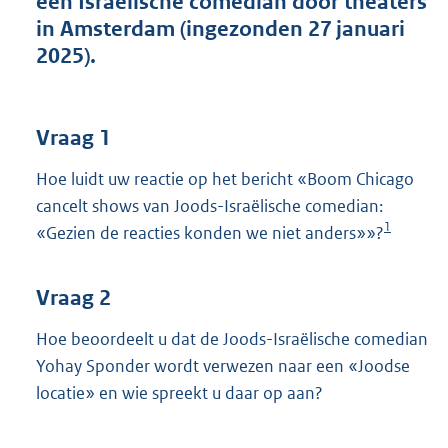
een Israëlische comedian door theaters
t
in Amsterdam (ingezonden 27 januari
t
e
2025).
:
3
9
K
Vraag 1
b
Hoe luidt uw reactie op het bericht «Boom Chicago
cancelt shows van Joods-Israëlische comedian:
1
«Gezien de reacties konden we niet anders»»?
Vraag 2
Hoe beoordeelt u dat de Joods-Israëlische comedian
Yohay Sponder wordt verwezen naar een «Joodse
locatie» en wie spreekt u daar op aan?