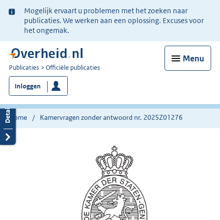
Ter
Mogelijk ervaart u problemen met het zoeken naar
informatie:
publicaties. We werken aan een oplossing. Excuses voor
het ongemak.
Menu
U
Publicaties
Officiële publicaties
bent
Inloggen
nu
hier:
Home
Kamervragen zonder antwoord nr. 2025Z01276