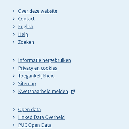
Over deze website
Contact
English
Help
Zoeken
Informatie hergebruiken
Privacy en cookies
Toegankelijkheid
Sitemap
E
Kwetsbaarheid melden
x
t
Open data
e
Linked Data Overheid
r
PUC Open Data