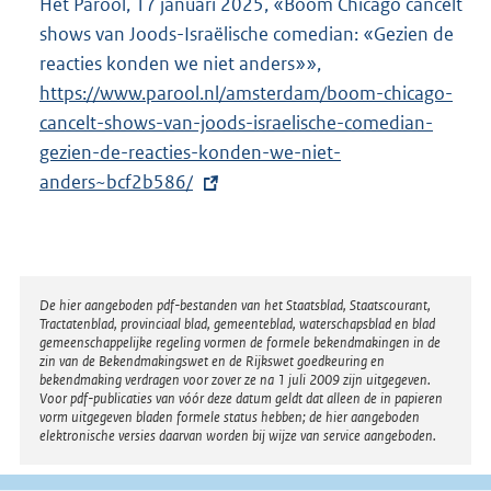
Het Parool, 17 januari 2025, «Boom Chicago cancelt
shows van Joods-Israëlische comedian: «Gezien de
reacties konden we niet anders»»,
E
https://www.parool.nl/amsterdam/boom-chicago-
x
cancelt-shows-van-joods-israelische-comedian-
t
gezien-de-reacties-konden-we-niet-
e
anders~bcf2b586/
r
n
e
l
i
Disclaimer
De hier aangeboden pdf-bestanden van het Staatsblad, Staatscourant,
Tractatenblad, provinciaal blad, gemeenteblad, waterschapsblad en blad
n
gemeenschappelijke regeling vormen de formele bekendmakingen in de
k
zin van de Bekendmakingswet en de Rijkswet goedkeuring en
bekendmaking verdragen voor zover ze na 1 juli 2009 zijn uitgegeven.
:
Voor pdf-publicaties van vóór deze datum geldt dat alleen de in papieren
vorm uitgegeven bladen formele status hebben; de hier aangeboden
elektronische versies daarvan worden bij wijze van service aangeboden.