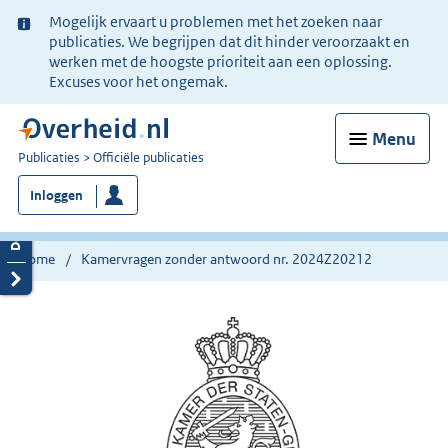
Ter
Mogelijk ervaart u problemen met het zoeken naar
informatie:
publicaties. We begrijpen dat dit hinder veroorzaakt en
werken met de hoogste prioriteit aan een oplossing.
Excuses voor het ongemak.
Menu
U
Publicaties
Officiële publicaties
bent
Inloggen
nu
hier:
Home
Kamervragen zonder antwoord nr. 2024Z20212