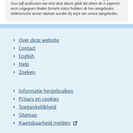
n
Voor pdf-publicaties van vóór deze datum geldt dat alleen de in papieren
k
vorm uitgegeven bladen formele status hebben; de hier aangeboden
elektronische versies daarvan worden bij wijze van service aangeboden.
:
Over deze website
Contact
English
Help
Zoeken
Informatie hergebruiken
Privacy en cookies
Toegankelijkheid
Sitemap
E
Kwetsbaarheid melden
x