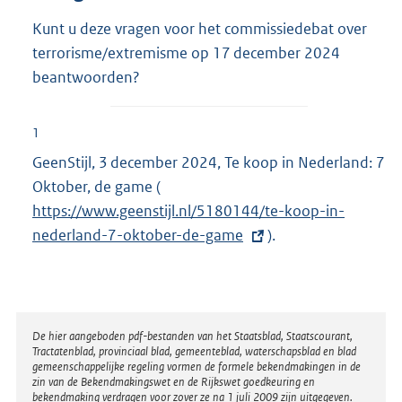
Kunt u deze vragen voor het commissiedebat over
terrorisme/extremisme op 17 december 2024
beantwoorden?
1
GeenStijl, 3 december 2024, Te koop in Nederland: 7
Oktober, de game (
E
https://www.geenstijl.nl/5180144/te-koop-in-
x
nederland-7-oktober-de-game
t
).
e
r
n
e
Disclaimer
De hier aangeboden pdf-bestanden van het Staatsblad, Staatscourant,
Tractatenblad, provinciaal blad, gemeenteblad, waterschapsblad en blad
l
gemeenschappelijke regeling vormen de formele bekendmakingen in de
i
zin van de Bekendmakingswet en de Rijkswet goedkeuring en
bekendmaking verdragen voor zover ze na 1 juli 2009 zijn uitgegeven.