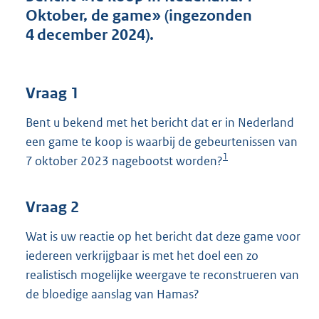
o
Oktober, de game» (ingezonden
t
4 december 2024).
t
e
:
3
Vraag 1
8
K
Bent u bekend met het bericht dat er in Nederland
b
een game te koop is waarbij de gebeurtenissen van
1
7 oktober 2023 nagebootst worden?
Vraag 2
Wat is uw reactie op het bericht dat deze game voor
iedereen verkrijgbaar is met het doel een zo
realistisch mogelijke weergave te reconstrueren van
de bloedige aanslag van Hamas?