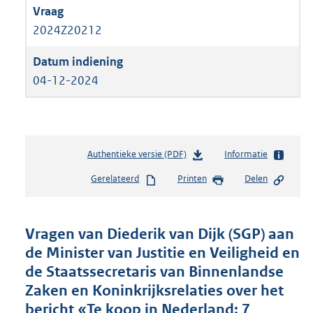
2024Z20212
04-12-2024
Authentieke versie (PDF)
b
Informatie
e
Gerelateerd
Printen
Delen
s
t
a
n
Vragen van Diederik van Dijk (SGP) aan
d
de Minister van Justitie en Veiligheid en
s
de Staatssecretaris van Binnenlandse
g
r
Zaken en Koninkrijksrelaties over het
o
bericht «Te koop in Nederland: 7