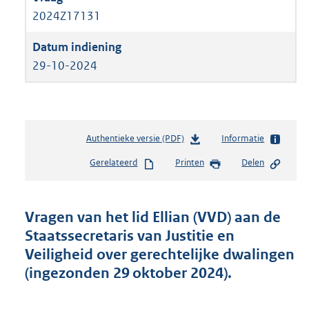
2024Z17131
29-10-2024
Authentieke versie (PDF)
b
Informatie
e
Gerelateerd
Printen
Delen
s
t
a
n
Vragen van het lid Ellian (VVD) aan de
d
Staatssecretaris van Justitie en
s
Veiligheid over gerechtelijke dwalingen
g
r
(ingezonden 29 oktober 2024).
o
o