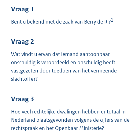
t
Vraag 1
t
e
1
:
Bent u bekend met de zaak van Berry de R.?
3
6
K
Vraag 2
b
Wat vindt u ervan dat iemand aantoonbaar
onschuldig is veroordeeld en onschuldig heeft
vastgezeten door toedoen van het vermeende
slachtoffer?
Vraag 3
Hoe veel rechtelijke dwalingen hebben er totaal in
Nederland plaatsgevonden volgens de cijfers van de
rechtspraak en het Openbaar Ministerie?