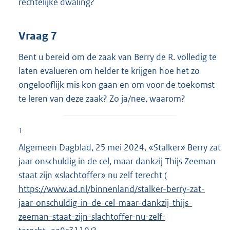
rechtelijke dwaling?
Vraag 7
Bent u bereid om de zaak van Berry de R. volledig te
laten evalueren om helder te krijgen hoe het zo
ongelooflijk mis kon gaan en om voor de toekomst
te leren van deze zaak? Zo ja/nee, waarom?
1
Algemeen Dagblad, 25 mei 2024, «Stalker» Berry zat
jaar onschuldig in de cel, maar dankzij Thijs Zeeman
staat zijn «slachtoffer» nu zelf terecht (
E
https://www.ad.nl/binnenland/stalker-berry-zat-
x
jaar-onschuldig-in-de-cel-maar-dankzij-thijs-
t
zeeman-staat-zijn-slachtoffer-nu-zelf-
e