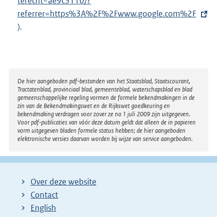
terecht~ae9c3110/?
r
referrer=https%3A%2F%2Fwww.google.com%2F
n
).
e
l
i
n
k
Disclaimer
De hier aangeboden pdf-bestanden van het Staatsblad, Staatscourant,
Tractatenblad, provinciaal blad, gemeenteblad, waterschapsblad en blad
:
gemeenschappelijke regeling vormen de formele bekendmakingen in de
zin van de Bekendmakingswet en de Rijkswet goedkeuring en
bekendmaking verdragen voor zover ze na 1 juli 2009 zijn uitgegeven.
Voor pdf-publicaties van vóór deze datum geldt dat alleen de in papieren
vorm uitgegeven bladen formele status hebben; de hier aangeboden
elektronische versies daarvan worden bij wijze van service aangeboden.
Over deze website
Contact
English