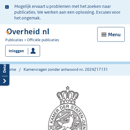
Ter
Mogelijk ervaart u problemen met het zoeken naar
informatie:
publicaties. We werken aan een oplossing. Excuses voor
het ongemak.
Menu
U
Publicaties
Officiële publicaties
bent
Inloggen
nu
hier:
Home
Kamervragen zonder antwoord nr. 2024Z17131