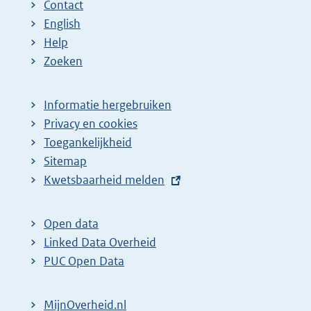
Contact
English
Help
Zoeken
Informatie hergebruiken
Privacy en cookies
Toegankelijkheid
Sitemap
E
Kwetsbaarheid melden
x
t
Open data
e
Linked Data Overheid
r
PUC Open Data
n
e
MijnOverheid.nl