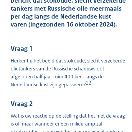
bericht dat stokoude, slecht verzekerde
t
tankers met Russische olie meermaals
t
e
per dag langs de Nederlandse kust
:
varen (ingezonden 16 oktober 2024).
4
0
K
b
Vraag 1
Herkent u het beeld dat stokoude, slecht verzekerde
olietankers van de Russische schaduwvloot
afgelopen half jaar ruim 400 keer langs de
1
2
Nederlandse kust zijn gepasseerd?
Vraag 2
Wat is uw reactie op de stelling dat het niet de vraag
is of, maar wanneer er een milieuramp zal
plaatsvinden, aangezien het hier om veelal oude en