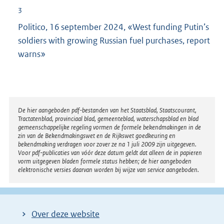
3
Politico, 16 september 2024, «West funding Putin’s
soldiers with growing Russian fuel purchases, report
warns»
Disclaimer
De hier aangeboden pdf-bestanden van het Staatsblad, Staatscourant,
Tractatenblad, provinciaal blad, gemeenteblad, waterschapsblad en blad
gemeenschappelijke regeling vormen de formele bekendmakingen in de
zin van de Bekendmakingswet en de Rijkswet goedkeuring en
bekendmaking verdragen voor zover ze na 1 juli 2009 zijn uitgegeven.
Voor pdf-publicaties van vóór deze datum geldt dat alleen de in papieren
vorm uitgegeven bladen formele status hebben; de hier aangeboden
elektronische versies daarvan worden bij wijze van service aangeboden.
Over deze website