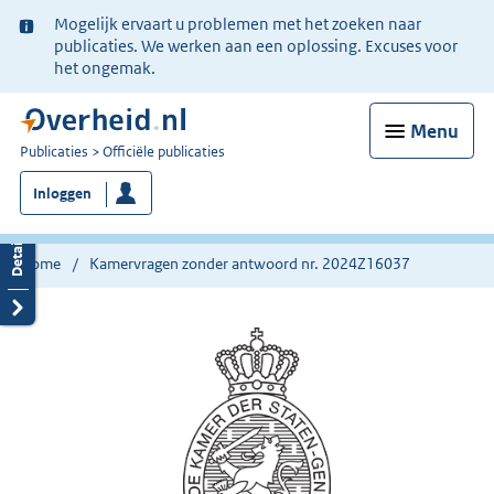
Ter
Mogelijk ervaart u problemen met het zoeken naar
informatie:
publicaties. We werken aan een oplossing. Excuses voor
het ongemak.
Menu
U
Publicaties
Officiële publicaties
bent
Inloggen
nu
hier:
Home
Kamervragen zonder antwoord nr. 2024Z16037