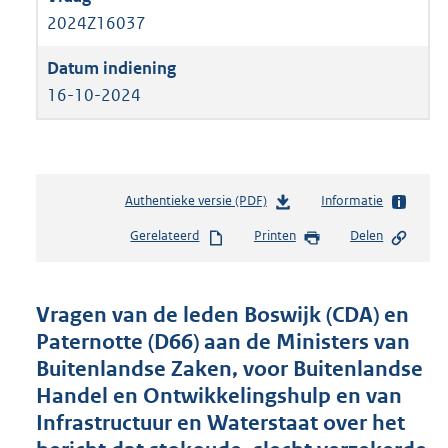
2024Z16037
16-10-2024
Authentieke versie (PDF)
b
Informatie
e
Gerelateerd
Printen
Delen
s
t
a
n
Vragen van de leden Boswijk (CDA) en
d
Paternotte (D66) aan de Ministers van
s
Buitenlandse Zaken, voor Buitenlandse
g
r
Handel en Ontwikkelingshulp en van
o
Infrastructuur en Waterstaat over het
o