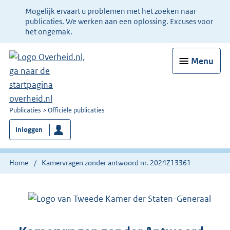
Ter
Mogelijk ervaart u problemen met het zoeken naar
informatie:
publicaties. We werken aan een oplossing. Excuses voor
het ongemak.
Menu
U
Publicaties
Officiële publicaties
bent
Inloggen
nu
hier:
Home
Kamervragen zonder antwoord nr. 2024Z13361