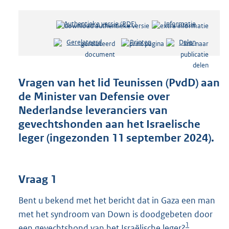
Authentieke versie (PDF)
b
Informatie
e
Gerelateerd
Printen
Delen
s
t
a
n
Vragen van het lid Teunissen (PvdD) aan
d
de Minister van Defensie over
s
Nederlandse leveranciers van
g
r
gevechtshonden aan het Israelische
o
leger (ingezonden 11 september 2024).
o
t
t
e
Vraag 1
:
3
Bent u bekend met het bericht dat in Gaza een man
9
met het syndroom van Down is doodgebeten door
K
1
een gevechtshond van het Israëlische leger?
b