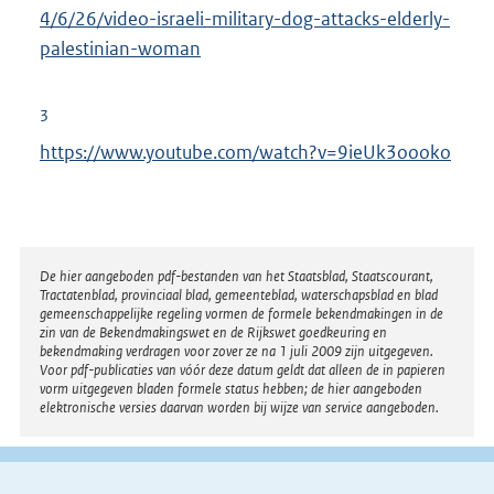
4/6/26/video-israeli-military-dog-attacks-elderly-
palestinian-woman
3
https://www.youtube.com/watch?v=9ieUk3oooko
Disclaimer
De hier aangeboden pdf-bestanden van het Staatsblad, Staatscourant,
Tractatenblad, provinciaal blad, gemeenteblad, waterschapsblad en blad
gemeenschappelijke regeling vormen de formele bekendmakingen in de
zin van de Bekendmakingswet en de Rijkswet goedkeuring en
bekendmaking verdragen voor zover ze na 1 juli 2009 zijn uitgegeven.
Voor pdf-publicaties van vóór deze datum geldt dat alleen de in papieren
vorm uitgegeven bladen formele status hebben; de hier aangeboden
elektronische versies daarvan worden bij wijze van service aangeboden.