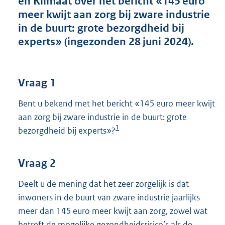
en Klimaat over het bericht «145 euro
t
meer kwijt aan zorg bij zware industrie
t
e
in de buurt: grote bezorgdheid bij
:
experts» (ingezonden 28 juni 2024).
4
2
K
b
Vraag 1
Bent u bekend met het bericht «145 euro meer kwijt
aan zorg bij zware industrie in de buurt: grote
1
bezorgdheid bij experts»?
Vraag 2
Deelt u de mening dat het zeer zorgelijk is dat
inwoners in de buurt van zware industrie jaarlijks
meer dan 145 euro meer kwijt aan zorg, zowel wat
betreft de mogelijke gezondheidsrisico’s als de