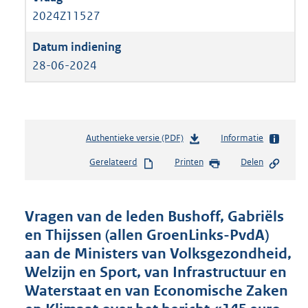
2024Z11527
28-06-2024
Authentieke versie (PDF)
b
Informatie
e
Gerelateerd
Printen
Delen
s
t
a
n
Vragen van de leden Bushoff, Gabriëls
d
en Thijssen (allen GroenLinks-PvdA)
s
aan de Ministers van Volksgezondheid,
g
r
Welzijn en Sport, van Infrastructuur en
o
Waterstaat en van Economische Zaken
o