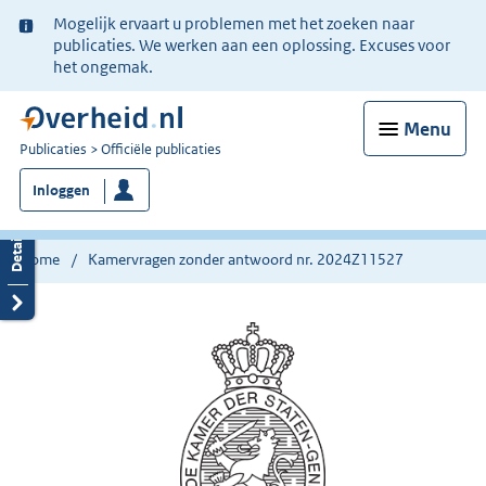
Ter
Mogelijk ervaart u problemen met het zoeken naar
informatie:
publicaties. We werken aan een oplossing. Excuses voor
het ongemak.
Menu
U
Publicaties
Officiële publicaties
bent
Inloggen
nu
hier:
Home
Kamervragen zonder antwoord nr. 2024Z11527