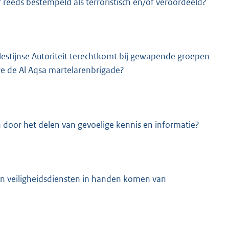
r reeds bestempeld als terroristisch en/of veroordeeld?
estijnse Autoriteit terechtkomt bij gewapende groepen
ere de Al Aqsa martelarenbrigade?
door het delen van gevoelige kennis en informatie?
n veiligheidsdiensten in handen komen van