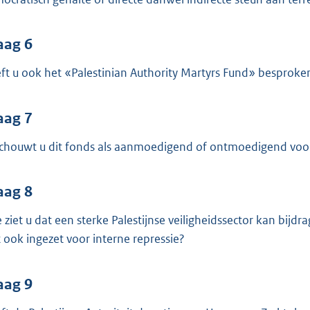
aag 6
ft u ook het «Palestinian Authority Martyrs Fund» besproke
aag 7
chouwt u dit fonds als aanmoedigend of ontmoedigend voor 
aag 8
 ziet u dat een sterke Palestijnse veiligheidssector kan bij
t ook ingezet voor interne repressie?
aag 9