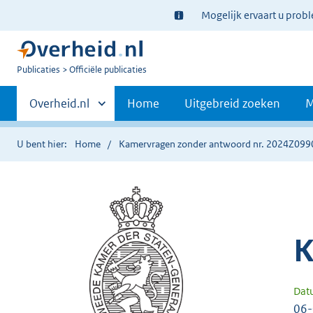
Ter
Mogelijk ervaart u prob
informatie:
U
Publicaties
Officiële publicaties
bent
Primaire
nu
Andere
Overheid.nl
Home
Uitgebreid zoeken
M
hier:
sites
navigatie
binnen
U bent hier:
Home
Kamervragen zonder antwoord nr. 2024Z099
K
Dat
06-