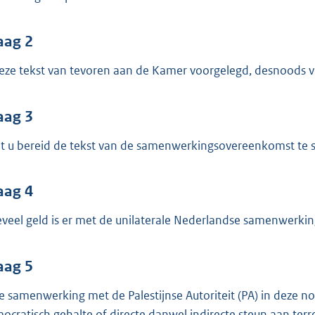
o
o
t
aag 2
t
deze tekst van tevoren aan de Kamer voorgelegd, desnoods v
e
:
aag 3
4
1
t u bereid de tekst van de samenwerkingsovereenkomst te 
K
b
aag 4
veel geld is er met de unilaterale Nederlandse samenwerk
aag 5
de samenwerking met de Palestijnse Autoriteit (PA) in deze
ocratisch gehalte of directe danwel indirecte steun aan terr