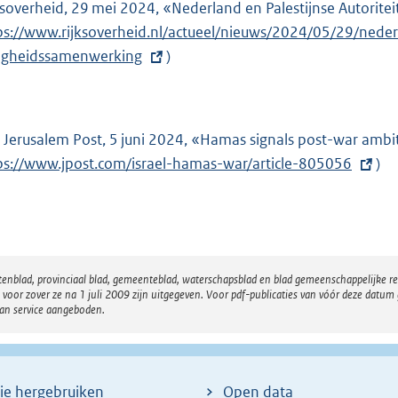
ksoverheid, 29 mei 2024, «Nederland en Palestijnse Autorite
ps://www.rijksoverheid.nl/actueel/nieuws/2024/05/29/nederl
ligheidssamenwerking
)
 Jerusalem Post, 5 juni 2024, «Hamas signals post-war ambition
ps://www.jpost.com/israel-hamas-war/article-805056
)
atenblad, provinciaal blad, gemeenteblad, waterschapsblad en blad gemeenschappelijke 
 zover ze na 1 juli 2009 zijn uitgegeven. Voor pdf-publicaties van vóór deze datum g
van service aangeboden.
ie hergebruiken
Open data