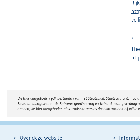
Rij
htt
vei
2
The
htt
De hier aangeboden pdf-bestanden van het Staatsblad, Staatscourant, Tract
Disclaimer
Bekendmakingswet en de Rijkswet goedkeuring en bekendmaking verdragen voor
hebben; de hier aangeboden elektronische versies daarvan worden bij wijze 
Over deze website
Informat