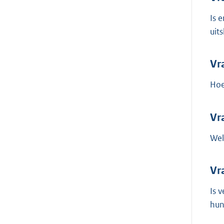
Is 
uit
Vr
Hoe
Vr
Wel
Vr
Is 
hun