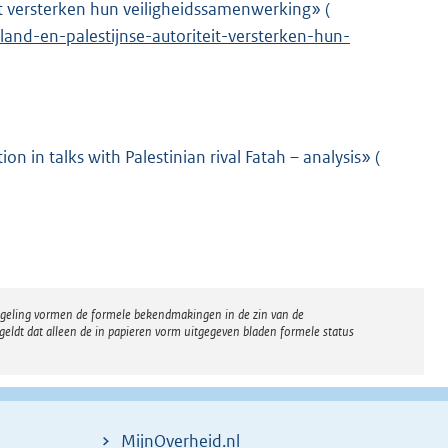
it versterken hun veiligheidssamenwerking» (
E
and-en-palestijnse-autoriteit-versterken-hun-
x
t
e
r
n
 in talks with Palestinian rival Fatah – analysis» (
E
e
x
l
t
i
e
n
r
k
n
:
regeling vormen de formele bekendmakingen in de zin van de
e
eldt dat alleen de in papieren vorm uitgegeven bladen formele status
l
i
n
k
MijnOverheid.nl