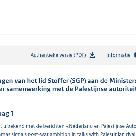
Authentieke versie (PDF)
b
Informatie
e
s
t
agen van het lid Stoffer (SGP) aan de Ministe
a
er samenwerking met de Palestijnse autoriteit
n
d
s
aag 1
g
t u bekend met de berichten «Nederland en Palestijnse Auto
r
mas signals post-war ambition in talks with Palestinian rival