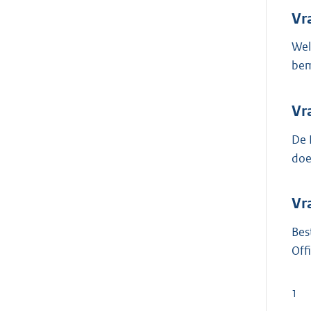
Vr
Wel
bem
Vr
De 
doe
Vr
Bes
Off
1