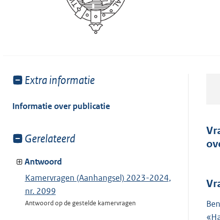
Toon
Extra informatie
meer
van:
Informatie over publicatie
Vr
Toon
Gerelateerd
ov
meer
van:
Antwoord
Kamervragen (Aanhangsel) 2023-2024,
Vr
nr. 2099
Ben
Antwoord op de gestelde kamervragen
«Ha