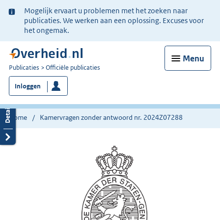
Ter
Mogelijk ervaart u problemen met het zoeken naar
informatie:
publicaties. We werken aan een oplossing. Excuses voor
het ongemak.
Menu
U
Publicaties
Officiële publicaties
bent
Inloggen
nu
hier:
Home
Kamervragen zonder antwoord nr. 2024Z07288