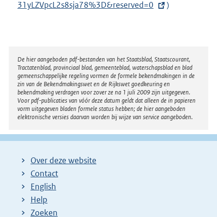
31yLZVpcL2s8sja78%3D&reserved=0
n
)
k
:
Disclaimer
De hier aangeboden pdf-bestanden van het Staatsblad, Staatscourant,
Tractatenblad, provinciaal blad, gemeenteblad, waterschapsblad en blad
gemeenschappelijke regeling vormen de formele bekendmakingen in de
zin van de Bekendmakingswet en de Rijkswet goedkeuring en
bekendmaking verdragen voor zover ze na 1 juli 2009 zijn uitgegeven.
Voor pdf-publicaties van vóór deze datum geldt dat alleen de in papieren
vorm uitgegeven bladen formele status hebben; de hier aangeboden
elektronische versies daarvan worden bij wijze van service aangeboden.
Over deze website
Contact
English
Help
Zoeken