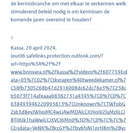
de kermisbranche om met elkaar te verkennen welk
stimulerend beleid nodig is om kermissen de
komende jaren overeind te houden?
1
Kassa, 20 april 2024.
(eur06.safelinks.protection.outlook.com/?
url=https%3A%2F%2F
E
www.bnnvara.nl%2Fkassa%2Fvideos%2F607759&d
x
ata=05%7C02%7Ctkvragen%40tweedekamer.nl
t
%7
C58fb7305268b47d2916008dc62dc76e3%7C238c
e
b5073f714afeaaab8382731a4345%7C0%7C0%
r
7C
638493946220993813%7CUnknown%7CTWFpbG
n
Zsb3d8eyJWIjoiMC4wLjAwMDAiLCJQIjoiV2l
e
uMzIiLCJ
BTiI6Ik1haWwiLCJXVCI6Mn0%3D%7C0%7C%7C%7
l
C&sdata=VeNK%2BccGY%2Fb
i
v6fsNj1prH8m%2Byc