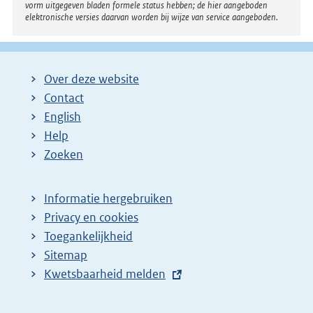
:
vorm uitgegeven bladen formele status hebben; de hier aangeboden
elektronische versies daarvan worden bij wijze van service aangeboden.
Over deze website
Contact
English
Help
Zoeken
Informatie hergebruiken
Privacy en cookies
Toegankelijkheid
Sitemap
E
Kwetsbaarheid melden
x
t