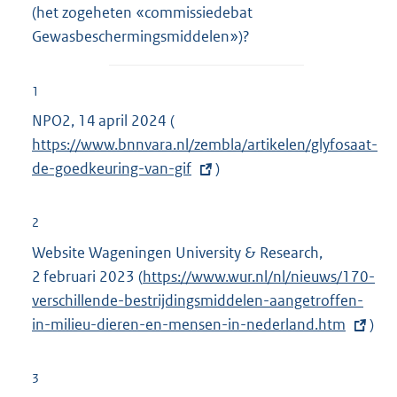
(het zogeheten «commissiedebat
Gewasbeschermingsmiddelen»)?
1
NPO2, 14 april 2024 (
E
https://www.bnnvara.nl/zembla/artikelen/glyfosaat-
x
de-goedkeuring-van-gif
t
)
e
r
2
n
Website Wageningen University & Research,
e
2 februari 2023 (
E
https://www.wur.nl/nl/nieuws/170-
l
verschillende-bestrijdingsmiddelen-aangetroffen-
x
i
in-milieu-dieren-en-mensen-in-nederland.htm
t
)
n
e
k
r
3
:
n