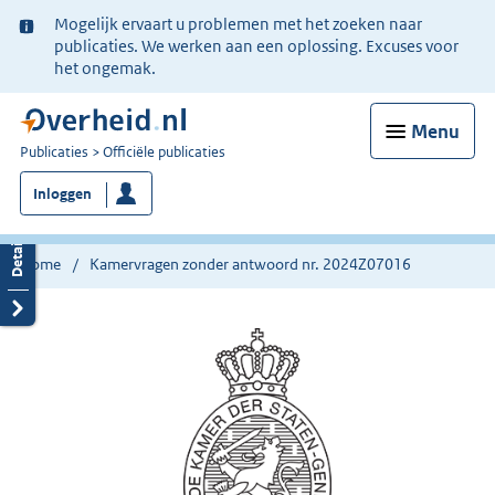
Ter
Mogelijk ervaart u problemen met het zoeken naar
informatie:
publicaties. We werken aan een oplossing. Excuses voor
het ongemak.
Menu
U
Publicaties
Officiële publicaties
bent
Inloggen
nu
hier:
Home
Kamervragen zonder antwoord nr. 2024Z07016