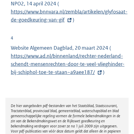
NPO2, 14 april 2024 (
E
e
https://www.bnnvara.nl/zembla/artikelen/glyfosaat-
x
l
de-goedkeuring-van-gif
t
)
i
e
n
r
4
k
n
Website Algemeen Dagblad, 20 maart 2024 (
E
:
e
https://www.ad.nl/binnenland/rechter-nederland-
x
l
schendt-mensenrechten-door-te-veel-vlieghinder-
t
i
bij-schiphol-toe-te-staan~a9aee187/
)
e
n
r
k
n
:
e
l
Disclaimer
De hier aangeboden pdf-bestanden van het Staatsblad, Staatscourant,
Tractatenblad, provinciaal blad, gemeenteblad, waterschapsblad en blad
i
gemeenschappelijke regeling vormen de formele bekendmakingen in de
n
zin van de Bekendmakingswet en de Rijkswet goedkeuring en
bekendmaking verdragen voor zover ze na 1 juli 2009 zijn uitgegeven.
k
Voor pdf-publicaties van vóór deze datum geldt dat alleen de in papieren