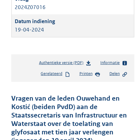
2024Z07016
19-04-2024
Authentieke versie (PDF)
b
Informatie
e
Gerelateerd
Printen
Delen
s
t
a
n
Vragen van de leden Ouwehand en
d
Kostić (beiden PvdD) aan de
s
Staatssecretaris van Infrastructuur en
g
r
Waterstaat over de toelating van
o
glyfosaat met tien jaar verlengen
o