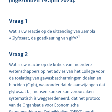
(ingezonden 19 april 2024).
t
t
e
:
Vraag 1
4
1
Wat is uw reactie op de uitzending van Zembla
K
1
«Glyfosaat, de goedkeuring van gif»?
b
Vraag 2
Wat is uw reactie op de kritiek van meerdere
wetenschappers op het advies van het College voor
de toelating van gewasbeschermingsmiddelen en
biociden (Ctgb), waaronder dat de aanwijzingen dat
glyfosaat bij mensen kanker kan veroorzaken
systematisch is weggeredeneerd, dat het protocol
van de Organisatie voor Economische
Samenwerking en Ontwikkeling (OESO) wordt